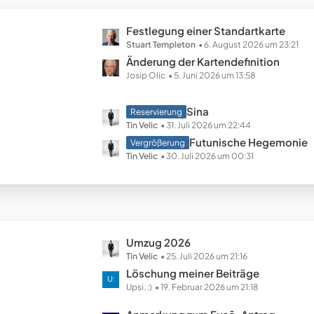
B
ä
e
g
L
Festlegung einer Standartkarte
i
e
e
Stuart Templeton
6. August 2026 um 23:21
t
t
Änderung der Kartendefinition
r
z
Josip Olic
5. Juni 2026 um 13:58
ä
t
g
e
e
L
Sina
Reservierung
B
e
Tin Velic
31. Juli 2026 um 22:44
e
t
Futunische Hegemonie
Vergrößerung
i
z
Tin Velic
30. Juli 2026 um 00:31
t
t
r
e
ä
B
g
e
e
i
L
Umzug 2026
t
e
Tin Velic
25. Juli 2026 um 21:16
r
t
Löschung meiner Beiträge
ä
z
Upsi. :)
19. Februar 2026 um 21:18
g
t
e