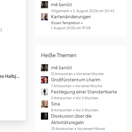
mē šarrūti
Gilgamesh
2. August 2026 um 20:42
Kartenänderungen
Stuart Templeton
1. August 2026 um 19:08
23
Heiße Themen
mē šarrūti
12 Antworten
Vor einer Woche
lbjahres
Großfürstentum Lharim
7 Antworten
Vor einer Woche
Festlegung einer Standartkarte
11 Antworten
Vor 2 Wochen
Sina
8 Antworten
Vor 2 Wochen
Disskusion über die
Aktivitätsregeln
35 Antworten
Vor einem Monat