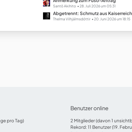
L
Anmerkung zum Fusō-Antrag
e
e
Santō Akihito
28. Juli 2026 um 05:31
B
t
Abgetrennt: Schmutz aus Kaiserreich Chinopien (Ausgestal
e
z
Thelma Vilhjálmsdóttir
20. Juni 2026 um 18:15
i
t
t
e
r
B
ä
e
g
i
e
t
r
ä
g
e
Benutzer online
äge pro Tag)
2 Mitglieder (davon 1 unsicht
Rekord: 11 Benutzer (
19. Febr