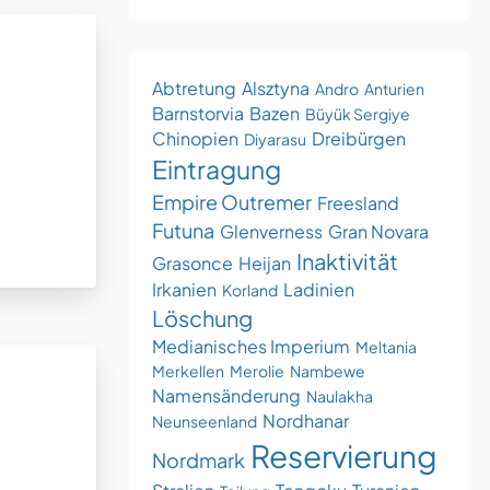
Abtretung
Alsztyna
Andro
Anturien
Barnstorvia
Bazen
Büyük Sergiye
Chinopien
Dreibürgen
Diyarasu
Eintragung
Empire Outremer
Freesland
Futuna
Glenverness
Gran Novara
Inaktivität
Grasonce
Heijan
Irkanien
Ladinien
Korland
Löschung
Medianisches Imperium
Meltania
Merkellen
Merolie
Nambewe
Namensänderung
Naulakha
Nordhanar
Neunseenland
Reservierung
Nordmark