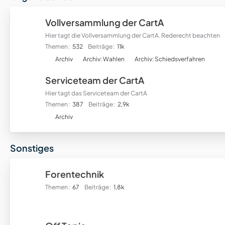
r
f
Vollversammlung der CartA
o
Hier tagt die Vollversammlung der CartA. Rederecht beachten
r
Themen
532
Beiträge
11k
e
U
n
Archiv
Archiv: Wahlen
Archiv: Schiedsverfahren
n
Serviceteam der CartA
t
e
Hier tagt das Serviceteam der CartA
r
Themen
387
Beiträge
2,9k
f
U
Archiv
o
n
r
t
Sonstiges
e
e
n
r
f
Forentechnik
o
Themen
67
Beiträge
1,8k
r
e
n