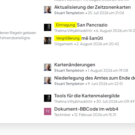
e
t
Aktualisierung der Zeitzonenkarten
z
Stuart Templeton
25. Juli 2026 um 21:06
t
L
San Pancrazio
Eintragung
e
e
Thelma Vilhjálmsdóttir
6. August 2026 um 14:
andenen Regeln gelesen
B
t
mē šarrūti
fahrensbeteiligte.
Vergrößerung
e
z
Gilgamesh
2. August 2026 um 20:42
i
t
t
e
r
B
L
Kartenänderungen
ä
e
e
Stuart Templeton
1. August 2026 um 19:08
g
i
t
Niederlegung des Amtes zum Ende des Ha
e
t
z
Stuart Templeton
9. Juni 2026 um 22:51
r
t
L
Tools für die Kartenmalergilde
ä
e
e
Thelma Vilhjálmsdóttir
30. Juli 2026 um 09:49
g
B
t
Dokument-BBCode im wbb4
e
e
z
Techniker
12. Februar 2026 um 15:31
i
t
t
e
r