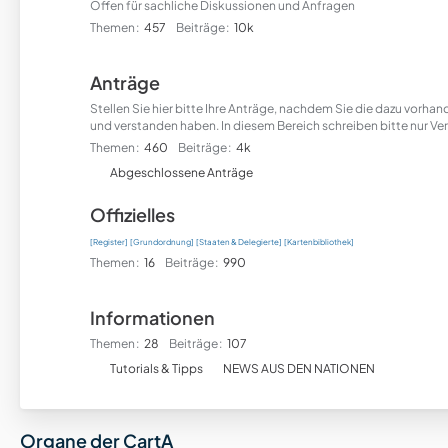
Offen für sachliche Diskussionen und Anfragen
Themen
457
Beiträge
10k
Anträge
Stellen Sie hier bitte Ihre Anträge, nachdem Sie die dazu vorh
und verstanden haben. In diesem Bereich schreiben bitte nur Ver
Themen
460
Beiträge
4k
U
Abgeschlossene Anträge
n
Offizielles
t
e
[Register]
[Grundordnung]
[Staaten & Delegierte]
[Kartenbibliothek]
r
Themen
16
Beiträge
990
f
o
Informationen
r
Themen
28
Beiträge
107
e
U
n
Tutorials & Tipps
NEWS AUS DEN NATIONEN
n
t
e
Organe der CartA