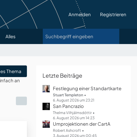
Anmelden
Registrieren
Alles
es Thema
Letzte Beiträge
infach an
Festlegung einer Standartkarte
Stuart Templeton
6. August 2026 um 23:21
San Pancrazio
Thelma Vilhjálmsdóttir
6. August 2026 um 14:23
Umprojektionen der CartA
Robert Ashcroft
3. August 2026 um 00:45