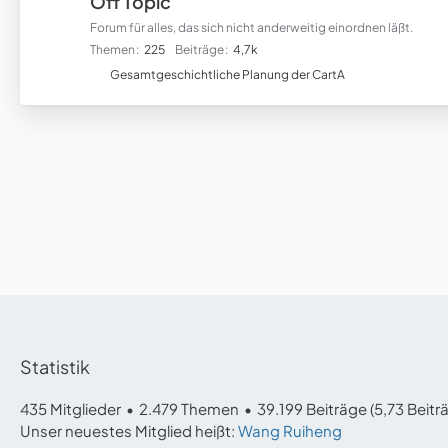
Off Topic
Forum für alles, das sich nicht anderweitig einordnen läßt.
Themen
225
Beiträge
4,7k
U
Gesamtgeschichtliche Planung der CartA
n
t
e
r
f
o
r
e
n
Statistik
435 Mitglieder
2.479 Themen
39.199 Beiträge (5,73 Beitr
Unser neuestes Mitglied heißt:
Wang Ruiheng