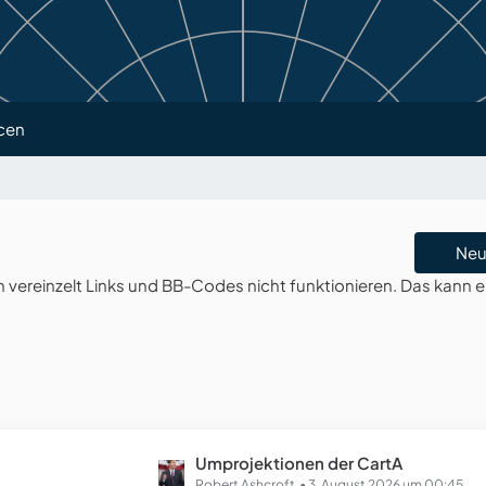
cen
Neu
ereinzelt Links und BB-Codes nicht funktionieren. Das kann e
L
Umprojektionen der CartA
Robert Ashcroft
3. August 2026 um 00:45