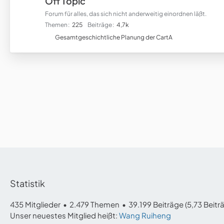
Off Topic
Forum für alles, das sich nicht anderweitig einordnen läßt.
Themen
225
Beiträge
4,7k
U
Gesamtgeschichtliche Planung der CartA
n
t
e
r
f
o
r
e
n
Statistik
435 Mitglieder
2.479 Themen
39.199 Beiträge (5,73 Beitr
Unser neuestes Mitglied heißt:
Wang Ruiheng