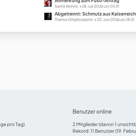
L
Anmerkung zum Fusō-Antrag
e
e
Santō Akihito
28. Juli 2026 um 05:31
B
t
Abgetrennt: Schmutz aus Kaiserreich Chinopien (Ausgestal
e
z
Thelma Vilhjálmsdóttir
20. Juni 2026 um 18:15
i
t
t
e
r
B
ä
e
g
i
e
t
r
ä
g
e
Benutzer online
äge pro Tag)
2 Mitglieder (davon 1 unsicht
Rekord: 11 Benutzer (
19. Febr