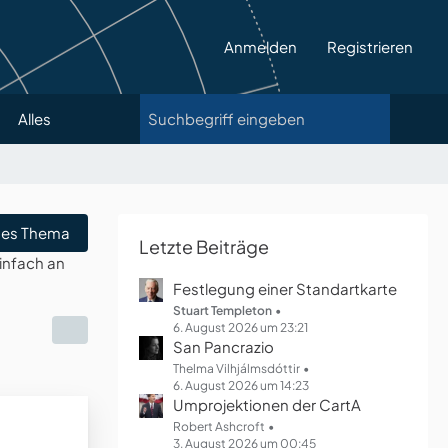
Anmelden
Registrieren
Alles
es Thema
Letzte Beiträge
infach an
Festlegung einer Standartkarte
Stuart Templeton
6. August 2026 um 23:21
San Pancrazio
Thelma Vilhjálmsdóttir
6. August 2026 um 14:23
Umprojektionen der CartA
Robert Ashcroft
3. August 2026 um 00:45