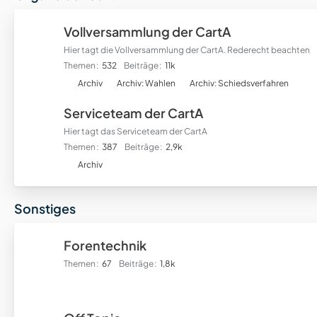
r
f
Vollversammlung der CartA
o
Hier tagt die Vollversammlung der CartA. Rederecht beachten
r
Themen
532
Beiträge
11k
e
U
n
Archiv
Archiv: Wahlen
Archiv: Schiedsverfahren
n
Serviceteam der CartA
t
e
Hier tagt das Serviceteam der CartA
r
Themen
387
Beiträge
2,9k
f
U
Archiv
o
n
r
t
Sonstiges
e
e
n
r
f
Forentechnik
o
Themen
67
Beiträge
1,8k
r
e
n