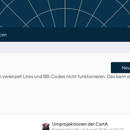
cen
Neu
ereinzelt Links und BB-Codes nicht funktionieren. Das kann e
L
Umprojektionen der CartA
Robert Ashcroft
3. August 2026 um 00:45