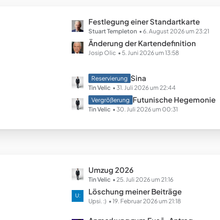
B
ä
e
g
L
Festlegung einer Standartkarte
i
e
e
Stuart Templeton
6. August 2026 um 23:21
t
t
Änderung der Kartendefinition
r
z
Josip Olic
5. Juni 2026 um 13:58
ä
t
g
e
e
L
Sina
Reservierung
B
e
Tin Velic
31. Juli 2026 um 22:44
e
t
Futunische Hegemonie
Vergrößerung
i
z
Tin Velic
30. Juli 2026 um 00:31
t
t
r
e
ä
B
g
e
e
i
L
Umzug 2026
t
e
Tin Velic
25. Juli 2026 um 21:16
r
t
Löschung meiner Beiträge
ä
z
Upsi. :)
19. Februar 2026 um 21:18
g
t
e