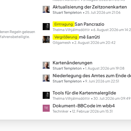
e
t
Aktualisierung der Zeitzonenkarten
z
Stuart Templeton
25. Juli 2026 um 21:06
t
L
San Pancrazio
Eintragung
e
e
Thelma Vilhjálmsdóttir
6. August 2026 um 14:
andenen Regeln gelesen
B
t
mē šarrūti
fahrensbeteiligte.
Vergrößerung
e
z
Gilgamesh
2. August 2026 um 20:42
i
t
t
e
r
B
L
Kartenänderungen
ä
e
e
Stuart Templeton
1. August 2026 um 19:08
g
i
t
Niederlegung des Amtes zum Ende des Ha
e
t
z
Stuart Templeton
9. Juni 2026 um 22:51
r
t
L
Tools für die Kartenmalergilde
ä
e
e
Thelma Vilhjálmsdóttir
30. Juli 2026 um 09:49
g
B
t
Dokument-BBCode im wbb4
e
e
z
Techniker
12. Februar 2026 um 15:31
i
t
t
e
r