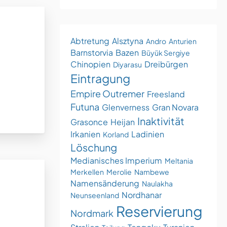
Abtretung
Alsztyna
Andro
Anturien
Barnstorvia
Bazen
Büyük Sergiye
Chinopien
Dreibürgen
Diyarasu
Eintragung
Empire Outremer
Freesland
Futuna
Glenverness
Gran Novara
Inaktivität
Grasonce
Heijan
Irkanien
Ladinien
Korland
Löschung
Medianisches Imperium
Meltania
Merkellen
Merolie
Nambewe
Namensänderung
Naulakha
Nordhanar
Neunseenland
Reservierung
Nordmark