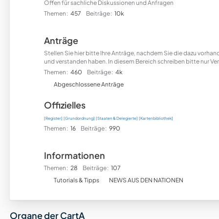
Offen für sachliche Diskussionen und Anfragen
Themen
457
Beiträge
10k
Anträge
Stellen Sie hier bitte Ihre Anträge, nachdem Sie die dazu vorh
und verstanden haben. In diesem Bereich schreiben bitte nur Ver
Themen
460
Beiträge
4k
U
Abgeschlossene Anträge
n
Offizielles
t
e
[Register]
[Grundordnung]
[Staaten & Delegierte]
[Kartenbibliothek]
r
Themen
16
Beiträge
990
f
o
Informationen
r
Themen
28
Beiträge
107
e
U
n
Tutorials & Tipps
NEWS AUS DEN NATIONEN
n
t
e
Organe der CartA