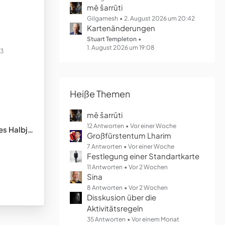
mē šarrūti
Gilgamesh
2. August 2026 um 20:42
Kartenänderungen
Stuart Templeton
1. August 2026 um 19:08
23
Heiße Themen
mē šarrūti
12 Antworten
Vor einer Woche
lbjahres
Großfürstentum Lharim
7 Antworten
Vor einer Woche
Festlegung einer Standartkarte
11 Antworten
Vor 2 Wochen
Sina
8 Antworten
Vor 2 Wochen
Disskusion über die
Aktivitätsregeln
35 Antworten
Vor einem Monat