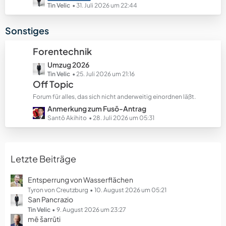
e
e
e
Tin Velic
31. Juli 2026 um 22:44
B
t
e
z
Sonstiges
i
t
t
e
Forentechnik
r
B
ä
L
Umzug 2026
e
g
e
Tin Velic
25. Juli 2026 um 21:16
i
Off Topic
e
t
t
z
r
Forum für alles, das sich nicht anderweitig einordnen läßt.
t
ä
L
Anmerkung zum Fusō-Antrag
e
g
e
Santō Akihito
28. Juli 2026 um 05:31
B
e
t
e
z
i
t
t
Letzte Beiträge
e
r
B
ä
e
Entsperrung von Wasserflächen
g
i
Tyron von Creutzburg
10. August 2026 um 05:21
e
San Pancrazio
t
r
Tin Velic
9. August 2026 um 23:27
mē šarrūti
ä