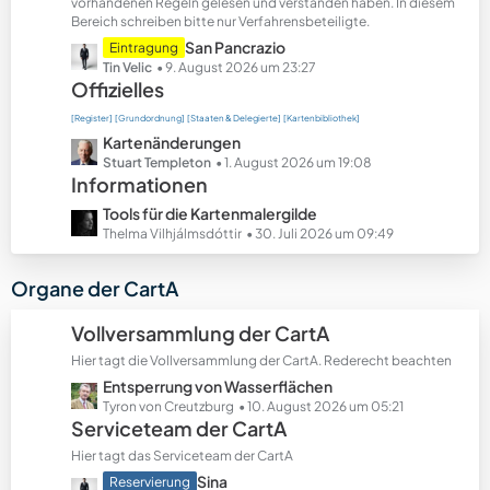
t
vorhandenen Regeln gelesen und verstanden haben. In diesem
Bereich schreiben bitte nur Verfahrensbeteiligte.
e
B
L
San Pancrazio
Eintragung
e
e
Tin Velic
9. August 2026 um 23:27
Offizielles
i
t
t
z
[Register]
[Grundordnung]
[Staaten & Delegierte]
[Kartenbibliothek]
r
t
L
Kartenänderungen
ä
e
e
Stuart Templeton
1. August 2026 um 19:08
g
B
Informationen
t
e
e
z
L
Tools für die Kartenmalergilde
i
t
e
Thelma Vilhjálmsdóttir
30. Juli 2026 um 09:49
t
e
t
r
B
z
Organe der CartA
ä
e
t
g
i
e
Vollversammlung der CartA
e
t
B
r
Hier tagt die Vollversammlung der CartA. Rederecht beachten
e
ä
L
Entsperrung von Wasserflächen
i
g
e
Tyron von Creutzburg
10. August 2026 um 05:21
t
Serviceteam der CartA
e
t
r
z
ä
Hier tagt das Serviceteam der CartA
t
g
L
Sina
Reservierung