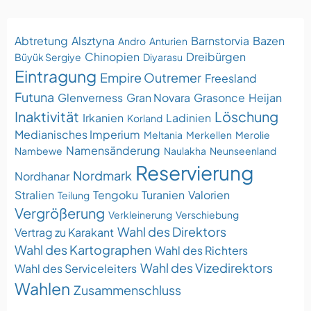
Abtretung
Alsztyna
Barnstorvia
Bazen
Andro
Anturien
Chinopien
Dreibürgen
Büyük Sergiye
Diyarasu
Eintragung
Empire Outremer
Freesland
Futuna
Glenverness
Gran Novara
Grasonce
Heijan
Inaktivität
Löschung
Irkanien
Ladinien
Korland
Medianisches Imperium
Meltania
Merkellen
Merolie
Namensänderung
Nambewe
Naulakha
Neunseenland
Reservierung
Nordmark
Nordhanar
Stralien
Tengoku
Turanien
Valorien
Teilung
Vergrößerung
Verkleinerung
Verschiebung
Wahl des Direktors
Vertrag zu Karakant
Wahl des Kartographen
Wahl des Richters
Wahl des Vizedirektors
Wahl des Serviceleiters
Wahlen
Zusammenschluss