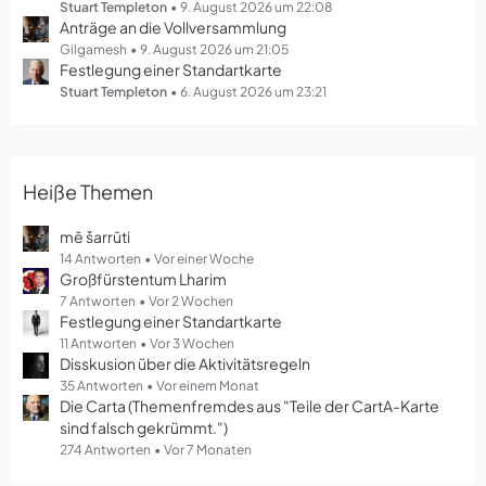
g
Stuart Templeton
9. August 2026 um 22:08
Anträge an die Vollversammlung
e
Gilgamesh
9. August 2026 um 21:05
Festlegung einer Standartkarte
Stuart Templeton
6. August 2026 um 23:21
Heiße Themen
mē šarrūti
14 Antworten
Vor einer Woche
Großfürstentum Lharim
7 Antworten
Vor 2 Wochen
Festlegung einer Standartkarte
11 Antworten
Vor 3 Wochen
Disskusion über die Aktivitätsregeln
35 Antworten
Vor einem Monat
Die Carta (Themenfremdes aus "Teile der CartA-Karte
sind falsch gekrümmt.")
274 Antworten
Vor 7 Monaten