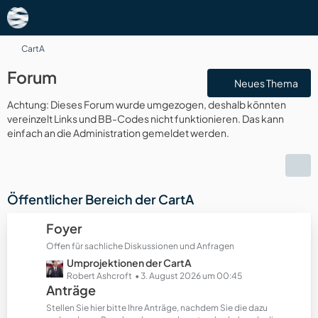
CartA
Forum
Neues Thema
Achtung: Dieses Forum wurde umgezogen, deshalb könnten
vereinzelt Links und BB-Codes nicht funktionieren. Das kann
einfach an die Administration gemeldet werden.
Öffentlicher Bereich der CartA
Foyer
Offen für sachliche Diskussionen und Anfragen
L
Umprojektionen der CartA
e
Robert Ashcroft
3. August 2026 um 00:45
Anträge
t
z
Stellen Sie hier bitte Ihre Anträge, nachdem Sie die dazu