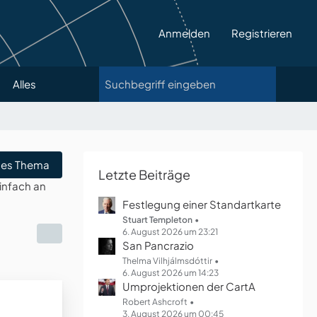
Anmelden
Registrieren
Alles
es Thema
Letzte Beiträge
infach an
Festlegung einer Standartkarte
Stuart Templeton
6. August 2026 um 23:21
San Pancrazio
Thelma Vilhjálmsdóttir
6. August 2026 um 14:23
Umprojektionen der CartA
Robert Ashcroft
3. August 2026 um 00:45