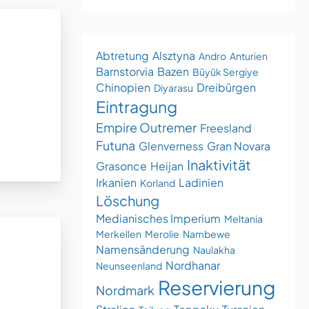
Abtretung
Alsztyna
Andro
Anturien
Barnstorvia
Bazen
Büyük Sergiye
Chinopien
Dreibürgen
Diyarasu
Eintragung
Empire Outremer
Freesland
Futuna
Glenverness
Gran Novara
Inaktivität
Grasonce
Heijan
Irkanien
Ladinien
Korland
Löschung
Medianisches Imperium
Meltania
Merkellen
Merolie
Nambewe
Namensänderung
Naulakha
Nordhanar
Neunseenland
Reservierung
Nordmark