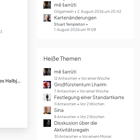
mē šarrūti
Gilgamesh
2. August 2026 um 20:42
Kartenänderungen
Stuart Templeton
1. August 2026 um 19:08
23
Heiße Themen
mē šarrūti
12 Antworten
Vor einer Woche
lbjahres
Großfürstentum Lharim
7 Antworten
Vor einer Woche
Festlegung einer Standartkarte
11 Antworten
Vor 2 Wochen
Sina
8 Antworten
Vor 2 Wochen
Disskusion über die
Aktivitätsregeln
35 Antworten
Vor einem Monat