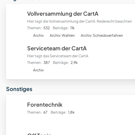
r
f
Vollversammlung der CartA
o
Hier tagt die Vollversammlung der CartA. Rederecht beachten
r
Themen
532
Beiträge
11k
e
U
n
Archiv
Archiv: Wahlen
Archiv: Schiedsverfahren
n
Serviceteam der CartA
t
e
Hier tagt das Serviceteam der CartA
r
Themen
387
Beiträge
2,9k
f
U
Archiv
o
n
r
t
Sonstiges
e
e
n
r
f
Forentechnik
o
Themen
67
Beiträge
1,8k
r
e
n