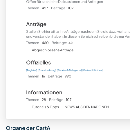
Offen für sachliche Diskussionen und Anfragen
Themen
457
Beiträge
10k
Anträge
Stellen Sie hier bitte Ihre Anträge, nachdem Sie die dazu vorh
und verstanden haben. In diesem Bereich schreiben bitte nur Ver
Themen
460
Beiträge
4k
U
Abgeschlossene Anträge
n
Offizielles
t
e
[Register]
[Grundordnung]
[Staaten & Delegierte]
[Kartenbibliothek]
r
Themen
16
Beiträge
990
f
o
Informationen
r
Themen
28
Beiträge
107
e
U
n
Tutorials & Tipps
NEWS AUS DEN NATIONEN
n
t
e
Organe der CartA