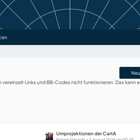
cen
Neu
ereinzelt Links und BB-Codes nicht funktionieren. Das kann e
L
Umprojektionen der CartA
Robert Ashcroft
3. August 2026 um 00:45