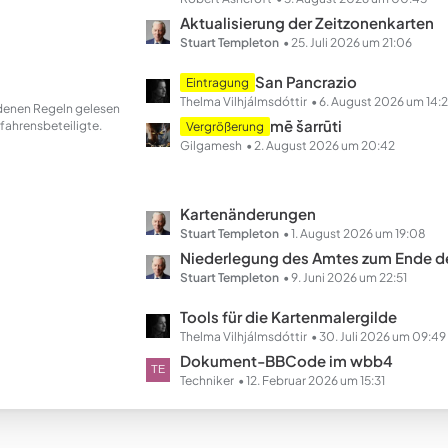
e
t
Aktualisierung der Zeitzonenkarten
z
Stuart Templeton
25. Juli 2026 um 21:06
t
L
San Pancrazio
Eintragung
e
e
Thelma Vilhjálmsdóttir
6. August 2026 um 14:
andenen Regeln gelesen
B
t
mē šarrūti
fahrensbeteiligte.
Vergrößerung
e
z
Gilgamesh
2. August 2026 um 20:42
i
t
t
e
r
B
L
Kartenänderungen
ä
e
e
Stuart Templeton
1. August 2026 um 19:08
g
i
t
Niederlegung des Amtes zum Ende des Ha
e
t
z
Stuart Templeton
9. Juni 2026 um 22:51
r
t
L
Tools für die Kartenmalergilde
ä
e
e
Thelma Vilhjálmsdóttir
30. Juli 2026 um 09:49
g
B
t
Dokument-BBCode im wbb4
e
e
z
Techniker
12. Februar 2026 um 15:31
i
t
t
e
r