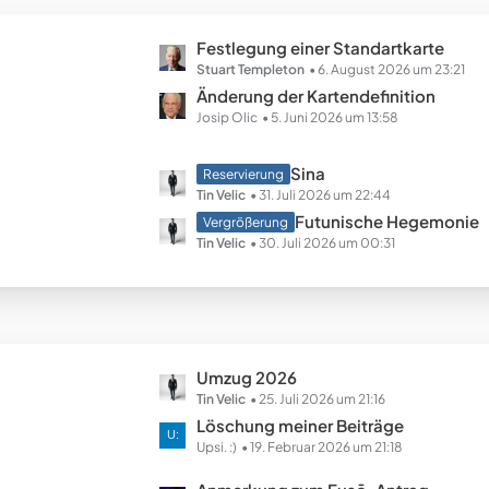
B
ä
e
g
L
Festlegung einer Standartkarte
i
e
e
Stuart Templeton
6. August 2026 um 23:21
t
t
Änderung der Kartendefinition
r
z
Josip Olic
5. Juni 2026 um 13:58
ä
t
g
e
e
L
Sina
Reservierung
B
e
Tin Velic
31. Juli 2026 um 22:44
e
t
Futunische Hegemonie
Vergrößerung
i
z
Tin Velic
30. Juli 2026 um 00:31
t
t
r
e
ä
B
g
e
e
i
L
Umzug 2026
t
e
Tin Velic
25. Juli 2026 um 21:16
r
t
Löschung meiner Beiträge
ä
z
Upsi. :)
19. Februar 2026 um 21:18
g
t
e