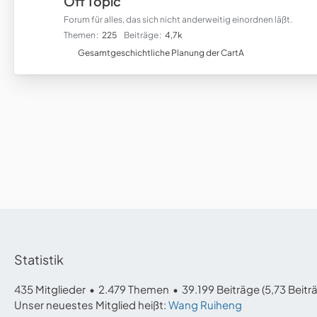
Off Topic
Forum für alles, das sich nicht anderweitig einordnen läßt.
Themen
225
Beiträge
4,7k
U
Gesamtgeschichtliche Planung der CartA
n
t
e
r
f
o
r
e
n
Statistik
435 Mitglieder
2.479 Themen
39.199 Beiträge (5,73 Beitr
Unser neuestes Mitglied heißt:
Wang Ruiheng