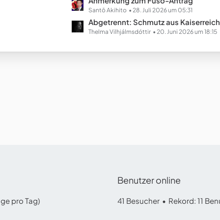
L
Anmerkung zum Fusō-Antrag
e
e
Santō Akihito
28. Juli 2026 um 05:31
B
t
Abgetrennt: Schmutz aus Kaiserreich Chinopien (Ausgestal
e
z
Thelma Vilhjálmsdóttir
20. Juni 2026 um 18:15
i
t
t
e
r
B
ä
e
g
i
e
t
r
ä
g
e
Benutzer online
äge pro Tag)
41 Besucher
Rekord: 11 Benu