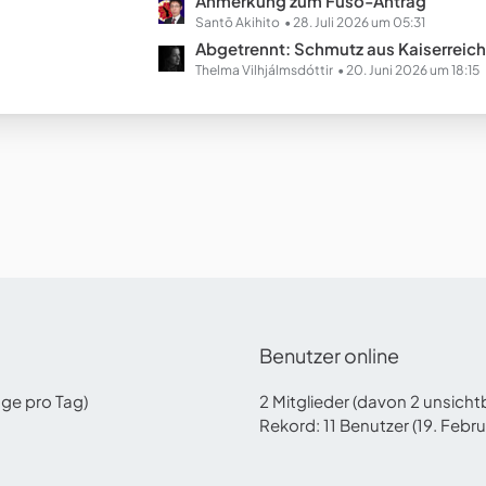
L
Anmerkung zum Fusō-Antrag
e
e
Santō Akihito
28. Juli 2026 um 05:31
B
t
Abgetrennt: Schmutz aus Kaiserreich Chinopien (Ausgestal
e
z
Thelma Vilhjálmsdóttir
20. Juni 2026 um 18:15
i
t
t
e
r
B
ä
e
g
i
e
t
r
ä
g
e
Benutzer online
äge pro Tag)
2 Mitglieder (davon 2 unsich
Rekord: 11 Benutzer (
19. Febr