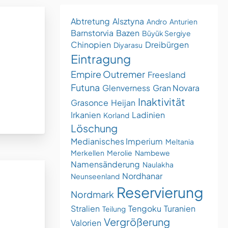
Abtretung
Alsztyna
Andro
Anturien
Barnstorvia
Bazen
Büyük Sergiye
Chinopien
Dreibürgen
Diyarasu
Eintragung
Empire Outremer
Freesland
Futuna
Glenverness
Gran Novara
Inaktivität
Grasonce
Heijan
Irkanien
Ladinien
Korland
Löschung
Medianisches Imperium
Meltania
Merkellen
Merolie
Nambewe
Namensänderung
Naulakha
Nordhanar
Neunseenland
Reservierung
Nordmark
Stralien
Tengoku
Turanien
Teilung
Vergrößerung
Valorien