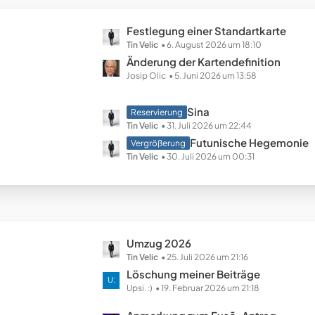
B
ä
e
g
L
Festlegung einer Standartkarte
i
e
e
Tin Velic
6. August 2026 um 18:10
t
t
Änderung der Kartendefinition
r
z
Josip Olic
5. Juni 2026 um 13:58
ä
t
g
e
e
L
Sina
Reservierung
B
e
Tin Velic
31. Juli 2026 um 22:44
e
t
Futunische Hegemonie
Vergrößerung
i
z
Tin Velic
30. Juli 2026 um 00:31
t
t
r
e
ä
B
g
e
e
i
L
Umzug 2026
t
e
Tin Velic
25. Juli 2026 um 21:16
r
t
Löschung meiner Beiträge
ä
z
Upsi. :)
19. Februar 2026 um 21:18
g
t
e