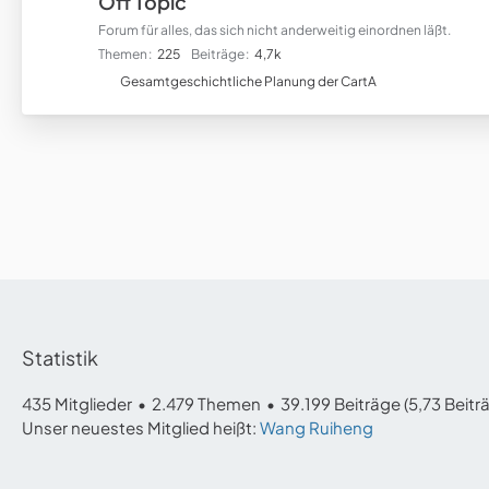
Off Topic
Forum für alles, das sich nicht anderweitig einordnen läßt.
Themen
225
Beiträge
4,7k
U
Gesamtgeschichtliche Planung der CartA
n
t
e
r
f
o
r
e
n
Statistik
435 Mitglieder
2.479 Themen
39.199 Beiträge (5,73 Beitr
Unser neuestes Mitglied heißt:
Wang Ruiheng