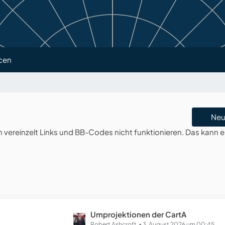
cen
Neu
ereinzelt Links und BB-Codes nicht funktionieren. Das kann e
L
Umprojektionen der CartA
Robert Ashcroft
3. August 2026 um 00:45