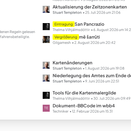
e
t
Aktualisierung der Zeitzonenkarten
z
Stuart Templeton
25. Juli 2026 um 21:06
t
L
San Pancrazio
Eintragung
e
e
Thelma Vilhjálmsdóttir
6. August 2026 um 14:
andenen Regeln gelesen
B
t
mē šarrūti
fahrensbeteiligte.
Vergrößerung
e
z
Gilgamesh
2. August 2026 um 20:42
i
t
t
e
r
B
L
Kartenänderungen
ä
e
e
Stuart Templeton
1. August 2026 um 19:08
g
i
t
Niederlegung des Amtes zum Ende des Ha
e
t
z
Stuart Templeton
9. Juni 2026 um 22:51
r
t
L
Tools für die Kartenmalergilde
ä
e
e
Thelma Vilhjálmsdóttir
30. Juli 2026 um 09:49
g
B
t
Dokument-BBCode im wbb4
e
e
z
Techniker
12. Februar 2026 um 15:31
i
t
t
e
r