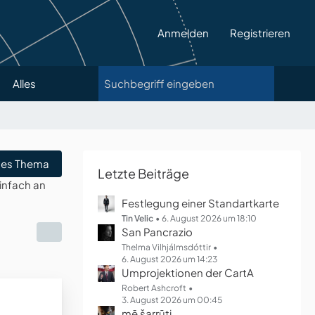
Anmelden
Registrieren
Alles
es Thema
Letzte Beiträge
infach an
Festlegung einer Standartkarte
Tin Velic
6. August 2026 um 18:10
San Pancrazio
Thelma Vilhjálmsdóttir
6. August 2026 um 14:23
Umprojektionen der CartA
Robert Ashcroft
3. August 2026 um 00:45
mē šarrūti