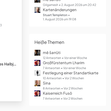
Gilgamesh
2. August 2026 um 20:42
Kartenänderungen
Stuart Templeton
1. August 2026 um 19:08
23
Heiße Themen
mē šarrūti
12 Antworten
Vor einer Woche
Großfürstentum Lharim
lbjahres
7 Antworten
Vor einer Woche
Festlegung einer Standartkarte
10 Antworten
Vor 2 Wochen
Sina
8 Antworten
Vor 2 Wochen
Kaiserreich Fusō
7 Antworten
Vor 2 Wochen