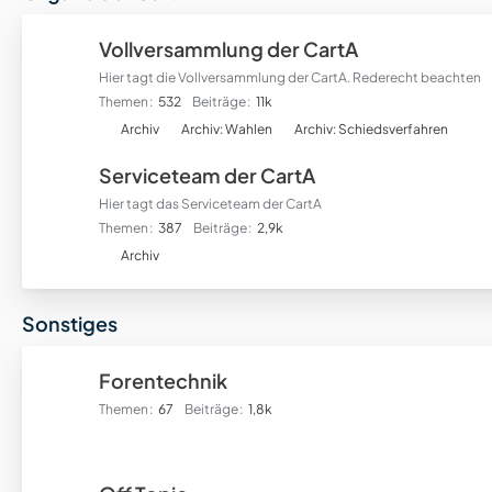
r
f
Vollversammlung der CartA
o
Hier tagt die Vollversammlung der CartA. Rederecht beachten
r
Themen
532
Beiträge
11k
e
U
n
Archiv
Archiv: Wahlen
Archiv: Schiedsverfahren
n
Serviceteam der CartA
t
e
Hier tagt das Serviceteam der CartA
r
Themen
387
Beiträge
2,9k
f
U
Archiv
o
n
r
t
Sonstiges
e
e
n
r
f
Forentechnik
o
Themen
67
Beiträge
1,8k
r
e
n