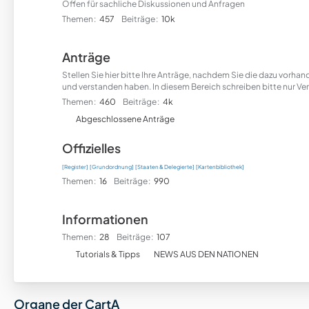
Offen für sachliche Diskussionen und Anfragen
Themen
457
Beiträge
10k
Anträge
Stellen Sie hier bitte Ihre Anträge, nachdem Sie die dazu vorh
und verstanden haben. In diesem Bereich schreiben bitte nur Ver
Themen
460
Beiträge
4k
U
Abgeschlossene Anträge
n
Offizielles
t
e
[Register]
[Grundordnung]
[Staaten & Delegierte]
[Kartenbibliothek]
r
Themen
16
Beiträge
990
f
o
Informationen
r
Themen
28
Beiträge
107
e
U
n
Tutorials & Tipps
NEWS AUS DEN NATIONEN
n
t
e
Organe der CartA