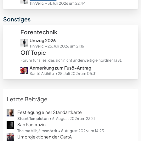
e
e
e
Tin Velic
31. Juli 2026 um 22:44
B
t
e
z
Sonstiges
i
t
t
e
Forentechnik
r
B
ä
L
Umzug 2026
e
g
e
Tin Velic
25. Juli 2026 um 21:16
i
Off Topic
e
t
t
z
r
Forum für alles, das sich nicht anderweitig einordnen läßt.
t
ä
L
Anmerkung zum Fusō-Antrag
e
g
e
Santō Akihito
28. Juli 2026 um 05:31
B
e
t
e
z
i
t
t
Letzte Beiträge
e
r
B
ä
e
Festlegung einer Standartkarte
g
i
Stuart Templeton
6. August 2026 um 23:21
e
San Pancrazio
t
r
Thelma Vilhjálmsdóttir
6. August 2026 um 14:23
Umprojektionen der CartA
ä