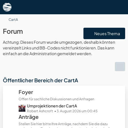
CartA
Forum
Neues Thema
Achtung: Dieses Forum wurde umgezogen, deshalb könnten
vereinzelt Links und BB-Codes nicht funktionieren. Das kann
einfach an die Administration gemeldet werden.
Öffentlicher Bereich der CartA
Foyer
Offen für sachliche Diskussionen und Anfragen
L
Umprojektionen der CartA
e
Robert Ashcroft
3. August 2026 um 00:45
Anträge
t
z
Stellen Sie hier bitte Ihre Anträge, nachdem Sie die dazu