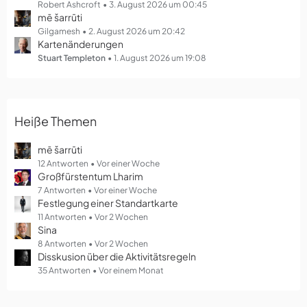
g
Robert Ashcroft
3. August 2026 um 00:45
mē šarrūti
e
Gilgamesh
2. August 2026 um 20:42
Kartenänderungen
Stuart Templeton
1. August 2026 um 19:08
Heiße Themen
mē šarrūti
12 Antworten
Vor einer Woche
Großfürstentum Lharim
7 Antworten
Vor einer Woche
Festlegung einer Standartkarte
11 Antworten
Vor 2 Wochen
Sina
8 Antworten
Vor 2 Wochen
Disskusion über die Aktivitätsregeln
35 Antworten
Vor einem Monat