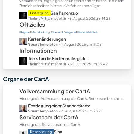
t
vorhandenen Regeln gelesen und verstanden haben. In diesem
Bereich schreiben bitte nur Verfahrensbeteiligte.
e
B
L
San Pancrazio
Eintragung
e
e
Thelma Vilhjálmsdóttir
6. August 2026 um 14:23
Offizielles
i
t
t
z
[Register]
[Grundordnung]
[Staaten & Delegierte]
[Kartenbibliothek]
r
t
L
Kartenänderungen
ä
e
e
Stuart Templeton
1. August 2026 um 19:08
g
B
Informationen
t
e
e
z
L
Tools für die Kartenmalergilde
i
t
e
Thelma Vilhjálmsdóttir
30. Juli 2026 um 09:49
t
e
t
r
B
z
Organe der CartA
ä
e
t
g
i
e
Vollversammlung der CartA
e
t
B
r
Hier tagt die Vollversammlung der CartA. Rederecht beachten
e
ä
L
Festlegung einer Standartkarte
i
g
e
Stuart Templeton
6. August 2026 um 23:21
t
Serviceteam der CartA
e
t
r
z
ä
Hier tagt das Serviceteam der CartA
t
g
L
Sina
Reservierung