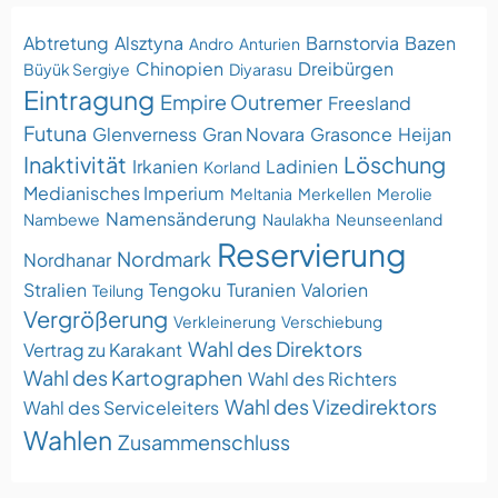
Abtretung
Alsztyna
Barnstorvia
Bazen
Andro
Anturien
Chinopien
Dreibürgen
Büyük Sergiye
Diyarasu
Eintragung
Empire Outremer
Freesland
Futuna
Glenverness
Gran Novara
Grasonce
Heijan
Inaktivität
Löschung
Irkanien
Ladinien
Korland
Medianisches Imperium
Meltania
Merkellen
Merolie
Namensänderung
Nambewe
Naulakha
Neunseenland
Reservierung
Nordmark
Nordhanar
Stralien
Tengoku
Turanien
Valorien
Teilung
Vergrößerung
Verkleinerung
Verschiebung
Wahl des Direktors
Vertrag zu Karakant
Wahl des Kartographen
Wahl des Richters
Wahl des Vizedirektors
Wahl des Serviceleiters
Wahlen
Zusammenschluss