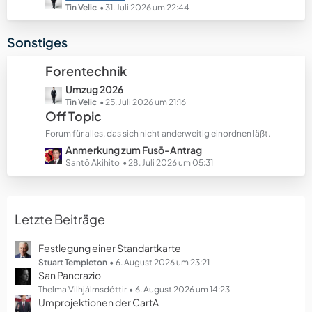
e
e
e
Tin Velic
31. Juli 2026 um 22:44
B
t
e
z
Sonstiges
i
t
t
e
Forentechnik
r
B
ä
L
Umzug 2026
e
g
e
Tin Velic
25. Juli 2026 um 21:16
i
Off Topic
e
t
t
z
r
Forum für alles, das sich nicht anderweitig einordnen läßt.
t
ä
L
Anmerkung zum Fusō-Antrag
e
g
e
Santō Akihito
28. Juli 2026 um 05:31
B
e
t
e
z
i
t
t
Letzte Beiträge
e
r
B
ä
e
Festlegung einer Standartkarte
g
i
Stuart Templeton
6. August 2026 um 23:21
e
San Pancrazio
t
r
Thelma Vilhjálmsdóttir
6. August 2026 um 14:23
Umprojektionen der CartA
ä