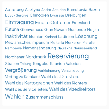
Abtretung
Alsztyna
Barnstorvia
Bazen
Andro
Anturien
Chinopien
Dreibürgen
Büyük Sergiye
Diyarasu
Eintragung
Empire Outremer
Freesland
Futuna
Glenverness
Gran Novara
Grasonce
Heijan
Inaktivität
Löschung
Irkanien
Ladinien
Korland
Medianisches Imperium
Meltania
Merkellen
Merolie
Namensänderung
Nambewe
Naulakha
Neunseenland
Reservierung
Nordmark
Nordhanar
Stralien
Tengoku
Turanien
Valorien
Teilung
Vergrößerung
Verkleinerung
Verschiebung
Wahl des Direktors
Vertrag zu Karakant
Wahl des Kartographen
Wahl des Richters
Wahl des Vizedirektors
Wahl des Serviceleiters
Wahlen
Zusammenschluss