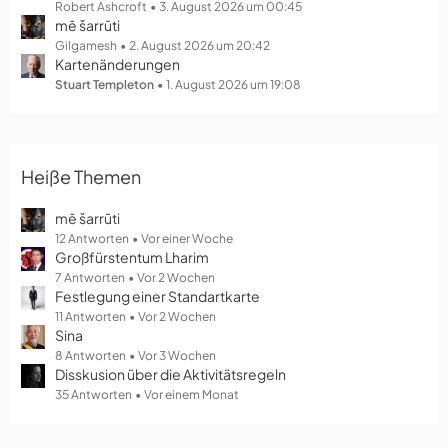
g
Robert Ashcroft
3. August 2026 um 00:45
mē šarrūti
e
Gilgamesh
2. August 2026 um 20:42
Kartenänderungen
Stuart Templeton
1. August 2026 um 19:08
Heiße Themen
mē šarrūti
12 Antworten
Vor einer Woche
Großfürstentum Lharim
7 Antworten
Vor 2 Wochen
Festlegung einer Standartkarte
11 Antworten
Vor 2 Wochen
Sina
8 Antworten
Vor 3 Wochen
Disskusion über die Aktivitätsregeln
35 Antworten
Vor einem Monat