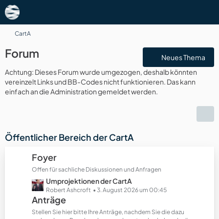
CartA
Forum
Neues Thema
Achtung: Dieses Forum wurde umgezogen, deshalb könnten
vereinzelt Links und BB-Codes nicht funktionieren. Das kann
einfach an die Administration gemeldet werden.
Öffentlicher Bereich der CartA
Foyer
Offen für sachliche Diskussionen und Anfragen
L
Umprojektionen der CartA
e
Robert Ashcroft
3. August 2026 um 00:45
Anträge
t
z
Stellen Sie hier bitte Ihre Anträge, nachdem Sie die dazu