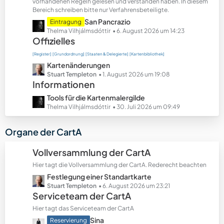
t
vorhandenen Regeln gelesen und verstanden haben. In diesem
Bereich schreiben bitte nur Verfahrensbeteiligte.
e
B
L
San Pancrazio
Eintragung
e
e
Thelma Vilhjálmsdóttir
6. August 2026 um 14:23
Offizielles
i
t
t
z
[Register]
[Grundordnung]
[Staaten & Delegierte]
[Kartenbibliothek]
r
t
L
Kartenänderungen
ä
e
e
Stuart Templeton
1. August 2026 um 19:08
g
B
Informationen
t
e
e
z
L
Tools für die Kartenmalergilde
i
t
e
Thelma Vilhjálmsdóttir
30. Juli 2026 um 09:49
t
e
t
r
B
z
Organe der CartA
ä
e
t
g
i
e
Vollversammlung der CartA
e
t
B
r
Hier tagt die Vollversammlung der CartA. Rederecht beachten
e
ä
L
Festlegung einer Standartkarte
i
g
e
Stuart Templeton
6. August 2026 um 23:21
t
Serviceteam der CartA
e
t
r
z
ä
Hier tagt das Serviceteam der CartA
t
g
L
Sina
Reservierung