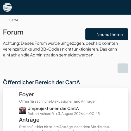
CartA
Forum
Neues Thema
Achtung: Dieses Forum wurde umgezogen, deshalb könnten
vereinzelt Links und BB-Codes nicht funktionieren. Das kann
einfach an die Administration gemeldet werden.
Öffentlicher Bereich der CartA
Foyer
Offen für sachliche Diskussionen und Anfragen
L
Umprojektionen der CartA
e
Robert Ashcroft
3. August 2026 um 00:45
Anträge
t
z
Stellen Sie hier bitte Ihre Anträge, nachdem Sie die dazu