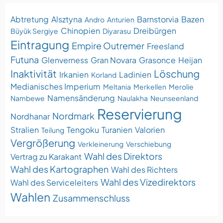
Abtretung
Alsztyna
Barnstorvia
Bazen
Andro
Anturien
Chinopien
Dreibürgen
Büyük Sergiye
Diyarasu
Eintragung
Empire Outremer
Freesland
Futuna
Glenverness
Gran Novara
Grasonce
Heijan
Inaktivität
Löschung
Irkanien
Ladinien
Korland
Medianisches Imperium
Meltania
Merkellen
Merolie
Namensänderung
Nambewe
Naulakha
Neunseenland
Reservierung
Nordmark
Nordhanar
Stralien
Tengoku
Turanien
Valorien
Teilung
Vergrößerung
Verkleinerung
Verschiebung
Wahl des Direktors
Vertrag zu Karakant
Wahl des Kartographen
Wahl des Richters
Wahl des Vizedirektors
Wahl des Serviceleiters
Wahlen
Zusammenschluss