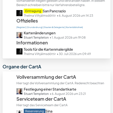
t
vorhandenen Regeln gelesen und verstanden haben. In diesem
Bereich schreiben bitte nur Verfahrensbeteiligte.
e
B
L
San Pancrazio
Eintragung
e
e
Thelma Vilhjálmsdóttir
6. August 2026 um 14:23
Offizielles
i
t
t
z
[Register]
[Grundordnung]
[Staaten & Delegierte]
[Kartenbibliothek]
r
t
L
Kartenänderungen
ä
e
e
Stuart Templeton
1. August 2026 um 19:08
g
B
Informationen
t
e
e
z
L
Tools für die Kartenmalergilde
i
t
e
Thelma Vilhjálmsdóttir
30. Juli 2026 um 09:49
t
e
t
r
B
z
Organe der CartA
ä
e
t
g
i
e
Vollversammlung der CartA
e
t
B
r
Hier tagt die Vollversammlung der CartA. Rederecht beachten
e
ä
L
Festlegung einer Standartkarte
i
g
e
Stuart Templeton
6. August 2026 um 23:21
t
Serviceteam der CartA
e
t
r
z
ä
Hier tagt das Serviceteam der CartA
t
g
L
Sina
Reservierung