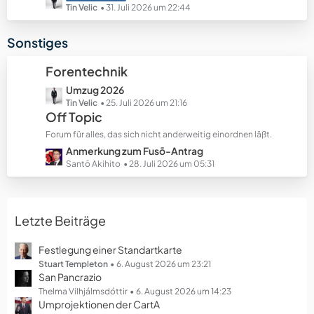
e
e
e
Tin Velic
31. Juli 2026 um 22:44
B
t
e
z
Sonstiges
i
t
t
e
Forentechnik
r
B
ä
L
Umzug 2026
e
g
e
Tin Velic
25. Juli 2026 um 21:16
i
Off Topic
e
t
t
z
r
Forum für alles, das sich nicht anderweitig einordnen läßt.
t
ä
L
Anmerkung zum Fusō-Antrag
e
g
e
Santō Akihito
28. Juli 2026 um 05:31
B
e
t
e
z
i
t
t
Letzte Beiträge
e
r
B
ä
e
Festlegung einer Standartkarte
g
i
Stuart Templeton
6. August 2026 um 23:21
e
San Pancrazio
t
r
Thelma Vilhjálmsdóttir
6. August 2026 um 14:23
Umprojektionen der CartA
ä