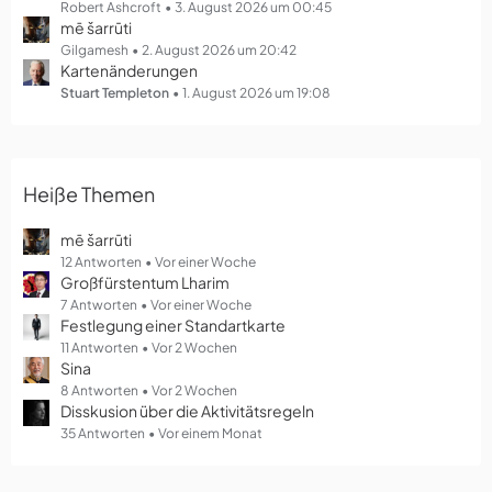
g
Robert Ashcroft
3. August 2026 um 00:45
mē šarrūti
e
Gilgamesh
2. August 2026 um 20:42
Kartenänderungen
Stuart Templeton
1. August 2026 um 19:08
Heiße Themen
mē šarrūti
12 Antworten
Vor einer Woche
Großfürstentum Lharim
7 Antworten
Vor einer Woche
Festlegung einer Standartkarte
11 Antworten
Vor 2 Wochen
Sina
8 Antworten
Vor 2 Wochen
Disskusion über die Aktivitätsregeln
35 Antworten
Vor einem Monat