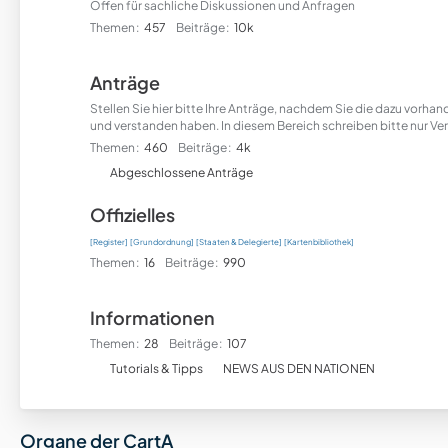
Offen für sachliche Diskussionen und Anfragen
Themen
457
Beiträge
10k
Anträge
Stellen Sie hier bitte Ihre Anträge, nachdem Sie die dazu vorh
und verstanden haben. In diesem Bereich schreiben bitte nur Ver
Themen
460
Beiträge
4k
U
Abgeschlossene Anträge
n
Offizielles
t
e
[Register]
[Grundordnung]
[Staaten & Delegierte]
[Kartenbibliothek]
r
Themen
16
Beiträge
990
f
o
Informationen
r
Themen
28
Beiträge
107
e
U
n
Tutorials & Tipps
NEWS AUS DEN NATIONEN
n
t
e
Organe der CartA