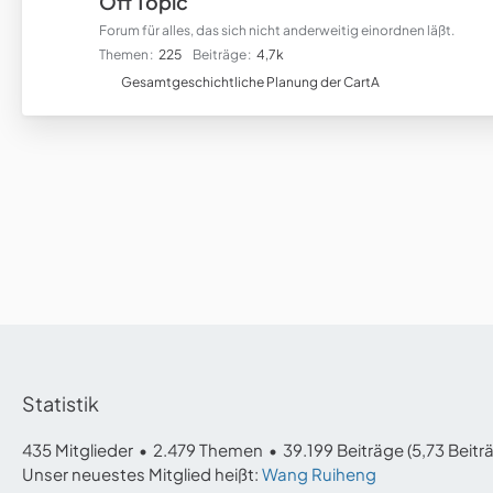
Off Topic
Forum für alles, das sich nicht anderweitig einordnen läßt.
Themen
225
Beiträge
4,7k
U
Gesamtgeschichtliche Planung der CartA
n
t
e
r
f
o
r
e
n
Statistik
435 Mitglieder
2.479 Themen
39.199 Beiträge (5,73 Beitr
Unser neuestes Mitglied heißt:
Wang Ruiheng