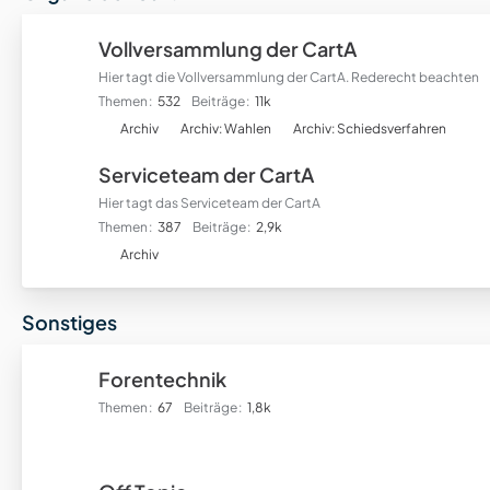
r
f
Vollversammlung der CartA
o
Hier tagt die Vollversammlung der CartA. Rederecht beachten
r
Themen
532
Beiträge
11k
e
U
n
Archiv
Archiv: Wahlen
Archiv: Schiedsverfahren
n
Serviceteam der CartA
t
e
Hier tagt das Serviceteam der CartA
r
Themen
387
Beiträge
2,9k
f
U
Archiv
o
n
r
t
Sonstiges
e
e
n
r
f
Forentechnik
o
Themen
67
Beiträge
1,8k
r
e
n