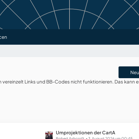
cen
Neu
ereinzelt Links und BB-Codes nicht funktionieren. Das kann e
L
Umprojektionen der CartA
Robert Ashcroft
3. August 2026 um 00:45