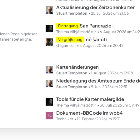
e
t
Aktualisierung der Zeitzonenkarten
z
Stuart Templeton
25. Juli 2026 um 21:06
t
L
San Pancrazio
Eintragung
e
e
Thelma Vilhjálmsdóttir
6. August 2026 um 14:
andenen Regeln gelesen
B
t
mē šarrūti
fahrensbeteiligte.
Vergrößerung
e
z
Gilgamesh
2. August 2026 um 20:42
i
t
t
e
r
B
L
Kartenänderungen
ä
e
e
Stuart Templeton
1. August 2026 um 19:08
g
i
t
Niederlegung des Amtes zum Ende des Ha
e
t
z
Stuart Templeton
9. Juni 2026 um 22:51
r
t
L
Tools für die Kartenmalergilde
ä
e
e
Thelma Vilhjálmsdóttir
30. Juli 2026 um 09:49
g
B
t
Dokument-BBCode im wbb4
e
e
z
Techniker
12. Februar 2026 um 15:31
i
t
t
e
r