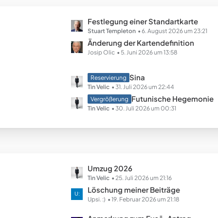
B
ä
e
g
L
Festlegung einer Standartkarte
i
e
e
Stuart Templeton
6. August 2026 um 23:21
t
t
Änderung der Kartendefinition
r
z
Josip Olic
5. Juni 2026 um 13:58
ä
t
g
e
e
L
Sina
Reservierung
B
e
Tin Velic
31. Juli 2026 um 22:44
e
t
Futunische Hegemonie
Vergrößerung
i
z
Tin Velic
30. Juli 2026 um 00:31
t
t
r
e
ä
B
g
e
e
i
L
Umzug 2026
t
e
Tin Velic
25. Juli 2026 um 21:16
r
t
Löschung meiner Beiträge
ä
z
Upsi. :)
19. Februar 2026 um 21:18
g
t
e