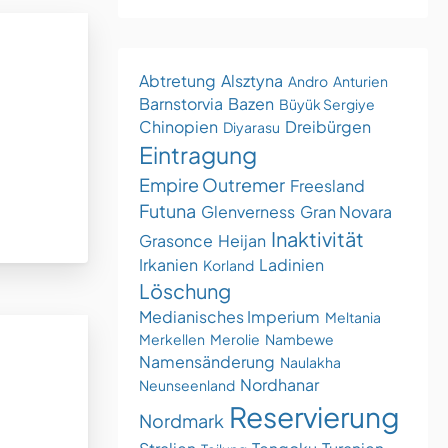
Abtretung
Alsztyna
Andro
Anturien
Barnstorvia
Bazen
Büyük Sergiye
Chinopien
Dreibürgen
Diyarasu
Eintragung
Empire Outremer
Freesland
Futuna
Glenverness
Gran Novara
Inaktivität
Grasonce
Heijan
Irkanien
Ladinien
Korland
Löschung
Medianisches Imperium
Meltania
Merkellen
Merolie
Nambewe
Namensänderung
Naulakha
Nordhanar
Neunseenland
Reservierung
Nordmark