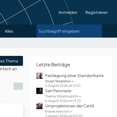
Anmelden
Registrieren
Alles
es Thema
Letzte Beiträge
infach an
Festlegung einer Standartkarte
Stuart Templeton
6. August 2026 um 23:21
San Pancrazio
Thelma Vilhjálmsdóttir
6. August 2026 um 14:23
Umprojektionen der CartA
Robert Ashcroft
3. August 2026 um 00:45