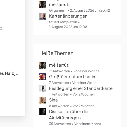
mē šarrūti
Gilgamesh
2. August 2026 um 20:42
Kartenänderungen
Stuart Templeton
1. August 2026 um 19:08
23
Heiße Themen
mē šarrūti
12 Antworten
Vor einer Woche
lbjahres
Großfürstentum Lharim
7 Antworten
Vor einer Woche
Festlegung einer Standartkarte
11 Antworten
Vor 2 Wochen
Sina
8 Antworten
Vor 2 Wochen
Disskusion über die
Aktivitätsregeln
35 Antworten
Vor einem Monat