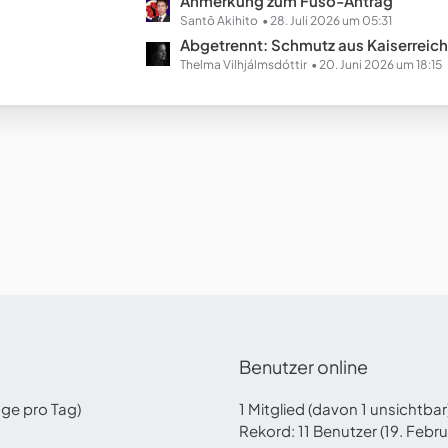
L
Anmerkung zum Fusō-Antrag
e
e
Santō Akihito
28. Juli 2026 um 05:31
B
t
Abgetrennt: Schmutz aus Kaiserreich Chinopien (Ausgestal
e
z
Thelma Vilhjálmsdóttir
20. Juni 2026 um 18:15
i
t
t
e
r
B
ä
e
g
i
e
t
r
ä
g
e
Benutzer online
äge pro Tag)
1 Mitglied (davon 1 unsichtba
Rekord: 11 Benutzer (
19. Febr