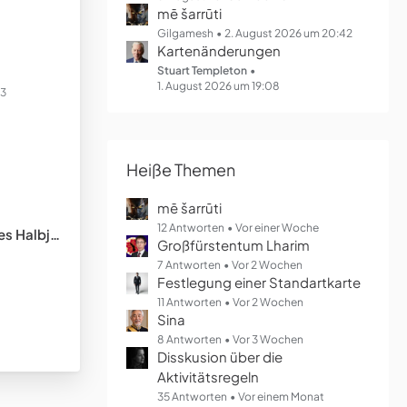
mē šarrūti
Gilgamesh
2. August 2026 um 20:42
Kartenänderungen
Stuart Templeton
1. August 2026 um 19:08
23
Heiße Themen
mē šarrūti
12 Antworten
Vor einer Woche
lbjahres
Großfürstentum Lharim
7 Antworten
Vor 2 Wochen
Festlegung einer Standartkarte
11 Antworten
Vor 2 Wochen
Sina
8 Antworten
Vor 3 Wochen
Disskusion über die
Aktivitätsregeln
35 Antworten
Vor einem Monat