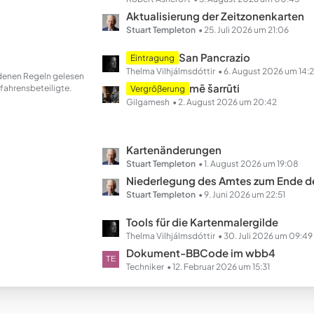
e
t
Aktualisierung der Zeitzonenkarten
z
Stuart Templeton
25. Juli 2026 um 21:06
t
L
San Pancrazio
Eintragung
e
e
Thelma Vilhjálmsdóttir
6. August 2026 um 14:
andenen Regeln gelesen
B
t
mē šarrūti
fahrensbeteiligte.
Vergrößerung
e
z
Gilgamesh
2. August 2026 um 20:42
i
t
t
e
r
B
L
Kartenänderungen
ä
e
e
Stuart Templeton
1. August 2026 um 19:08
g
i
t
Niederlegung des Amtes zum Ende des Ha
e
t
z
Stuart Templeton
9. Juni 2026 um 22:51
r
t
L
Tools für die Kartenmalergilde
ä
e
e
Thelma Vilhjálmsdóttir
30. Juli 2026 um 09:49
g
B
t
Dokument-BBCode im wbb4
e
e
z
Techniker
12. Februar 2026 um 15:31
i
t
t
e
r