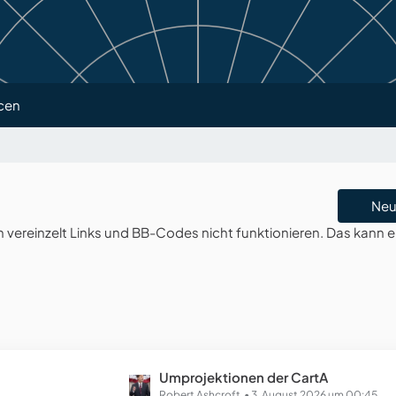
cen
Neu
ereinzelt Links und BB-Codes nicht funktionieren. Das kann e
L
Umprojektionen der CartA
Robert Ashcroft
3. August 2026 um 00:45