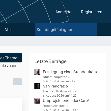
Anmelden
Registrieren
Alles
es Thema
Letzte Beiträge
infach an
Festlegung einer Standartkarte
Stuart Templeton
6. August 2026 um 23:21
San Pancrazio
Thelma Vilhjálmsdóttir
6. August 2026 um 14:23
Umprojektionen der CartA
Robert Ashcroft
3. August 2026 um 00:45