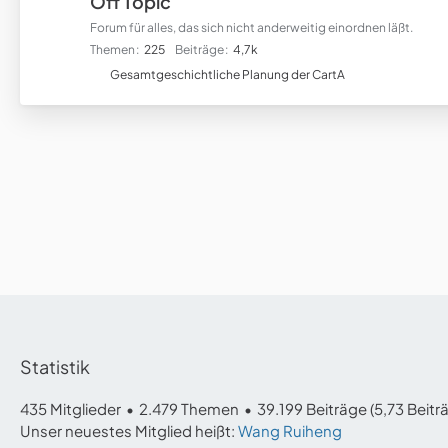
Off Topic
Forum für alles, das sich nicht anderweitig einordnen läßt.
Themen
225
Beiträge
4,7k
U
Gesamtgeschichtliche Planung der CartA
n
t
e
r
f
o
r
e
n
Statistik
435 Mitglieder
2.479 Themen
39.199 Beiträge (5,73 Beitr
Unser neuestes Mitglied heißt:
Wang Ruiheng