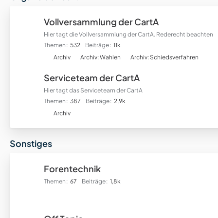
r
f
Vollversammlung der CartA
o
Hier tagt die Vollversammlung der CartA. Rederecht beachten
r
Themen
532
Beiträge
11k
e
U
n
Archiv
Archiv: Wahlen
Archiv: Schiedsverfahren
n
Serviceteam der CartA
t
e
Hier tagt das Serviceteam der CartA
r
Themen
387
Beiträge
2,9k
f
U
Archiv
o
n
r
t
Sonstiges
e
e
n
r
f
Forentechnik
o
Themen
67
Beiträge
1,8k
r
e
n