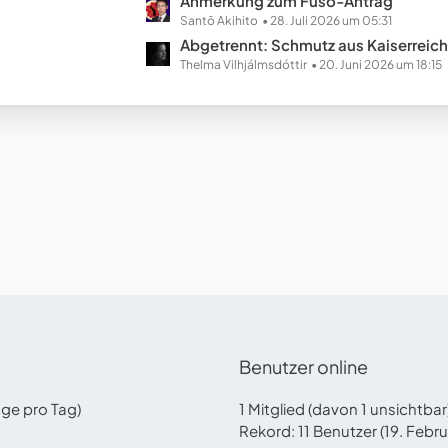
L
Anmerkung zum Fusō-Antrag
e
e
Santō Akihito
28. Juli 2026 um 05:31
B
t
Abgetrennt: Schmutz aus Kaiserreich Chinopien (Ausgestal
e
z
Thelma Vilhjálmsdóttir
20. Juni 2026 um 18:15
i
t
t
e
r
B
ä
e
g
i
e
t
r
ä
g
e
Benutzer online
äge pro Tag)
1 Mitglied (davon 1 unsichtba
Rekord: 11 Benutzer (
19. Febr