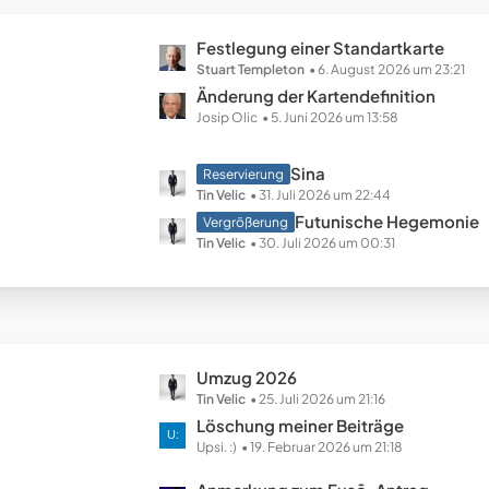
B
ä
e
g
L
Festlegung einer Standartkarte
i
e
e
Stuart Templeton
6. August 2026 um 23:21
t
t
Änderung der Kartendefinition
r
z
Josip Olic
5. Juni 2026 um 13:58
ä
t
g
e
e
L
Sina
Reservierung
B
e
Tin Velic
31. Juli 2026 um 22:44
e
t
Futunische Hegemonie
Vergrößerung
i
z
Tin Velic
30. Juli 2026 um 00:31
t
t
r
e
ä
B
g
e
e
i
L
Umzug 2026
t
e
Tin Velic
25. Juli 2026 um 21:16
r
t
Löschung meiner Beiträge
ä
z
Upsi. :)
19. Februar 2026 um 21:18
g
t
e