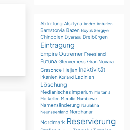
Abtretung
Alsztyna
Andro
Anturien
Barnstorvia
Bazen
Büyük Sergiye
Chinopien
Dreibürgen
Diyarasu
Eintragung
Empire Outremer
Freesland
Futuna
Glenverness
Gran Novara
Inaktivität
Grasonce
Heijan
Irkanien
Ladinien
Korland
Löschung
Medianisches Imperium
Meltania
Merkellen
Merolie
Nambewe
Namensänderung
Naulakha
Nordhanar
Neunseenland
Reservierung
Nordmark