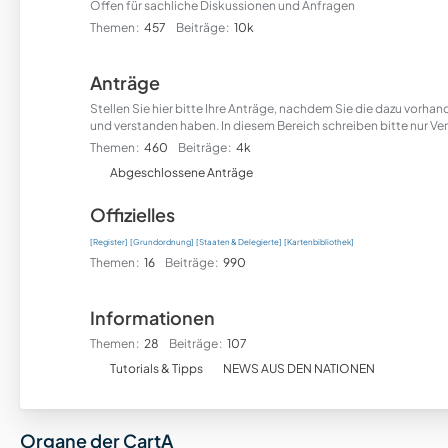
Offen für sachliche Diskussionen und Anfragen
Themen
457
Beiträge
10k
Anträge
Stellen Sie hier bitte Ihre Anträge, nachdem Sie die dazu vorh
und verstanden haben. In diesem Bereich schreiben bitte nur Ver
Themen
460
Beiträge
4k
U
Abgeschlossene Anträge
n
Offizielles
t
e
[Register]
[Grundordnung]
[Staaten & Delegierte]
[Kartenbibliothek]
r
Themen
16
Beiträge
990
f
o
Informationen
r
Themen
28
Beiträge
107
e
U
n
Tutorials & Tipps
NEWS AUS DEN NATIONEN
n
t
e
Organe der CartA