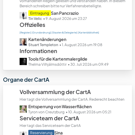
t
vorhandenen Regeln gelesen und verstanden haben. In diesem
Bereich schreiben bitte nur Verfahrensbeteiligte.
e
B
L
San Pancrazio
Eintragung
e
e
Tin Velic
9. August 2026 um 23:27
Offizielles
i
t
t
z
[Register]
[Grundordnung]
[Staaten & Delegierte]
[Kartenbibliothek]
r
t
L
Kartenänderungen
ä
e
e
Stuart Templeton
1. August 2026 um 19:08
g
B
Informationen
t
e
e
z
L
Tools für die Kartenmalergilde
i
t
e
Thelma Vilhjálmsdóttir
30. Juli 2026 um 09:49
t
e
t
r
B
z
Organe der CartA
ä
e
t
g
i
e
Vollversammlung der CartA
e
t
B
r
Hier tagt die Vollversammlung der CartA. Rederecht beachten
e
ä
L
Entsperrung von Wasserflächen
i
g
e
Tyron von Creutzburg
10. August 2026 um 05:21
t
Serviceteam der CartA
e
t
r
z
ä
Hier tagt das Serviceteam der CartA
t
g
L
Sina
Reservierung