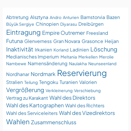
Abtretung
Alsztyna
Barnstorvia
Bazen
Andro
Anturien
Chinopien
Dreibürgen
Büyük Sergiye
Diyarasu
Eintragung
Empire Outremer
Freesland
Futuna
Glenverness
Gran Novara
Grasonce
Heijan
Inaktivität
Löschung
Irkanien
Ladinien
Korland
Medianisches Imperium
Meltania
Merkellen
Merolie
Namensänderung
Nambewe
Naulakha
Neunseenland
Reservierung
Nordmark
Nordhanar
Stralien
Tengoku
Turanien
Valorien
Teilung
Vergrößerung
Verkleinerung
Verschiebung
Wahl des Direktors
Vertrag zu Karakant
Wahl des Kartographen
Wahl des Richters
Wahl des Vizedirektors
Wahl des Serviceleiters
Wahlen
Zusammenschluss