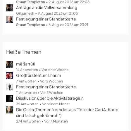
g
Stuart Templeton
9. August 2026 um 22:08
Anträge an die Vollversammlung
e
Gilgamesh
9. August 2026 um 21:05
Festlegung einer Standartkarte
Stuart Templeton
6. August 2026 um 23:21
Heiße Themen
mē šarrūti
14 Antworten
Vor einer Woche
Großfürstentum Lharim
7 Antworten
Vor 2 Wochen
Festlegung einer Standartkarte
11 Antworten
Vor 3 Wochen
Disskusion über die Aktivitätsregeln
35 Antworten
Vor einem Monat
Die Carta (Themenfremdes aus "Teile der CartA-Karte
sind falsch gekrümmt.")
274 Antworten
Vor 7 Monaten