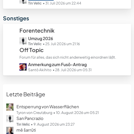
e
e
e
Tin Velic
31. Juli 2026 um 22:44
B
t
e
z
Sonstiges
i
t
t
e
Forentechnik
r
B
ä
L
Umzug 2026
e
g
e
Tin Velic
25. Juli 2026 um 21:16
i
Off Topic
e
t
t
z
r
Forum für alles, das sich nicht anderweitig einordnen läßt.
t
ä
L
Anmerkung zum Fusō-Antrag
e
g
e
Santō Akihito
28. Juli 2026 um 05:31
B
e
t
e
z
i
t
t
Letzte Beiträge
e
r
B
ä
e
Entsperrung von Wasserflächen
g
i
Tyron von Creutzburg
10. August 2026 um 05:21
e
San Pancrazio
t
r
Tin Velic
9. August 2026 um 23:27
mē šarrūti
ä