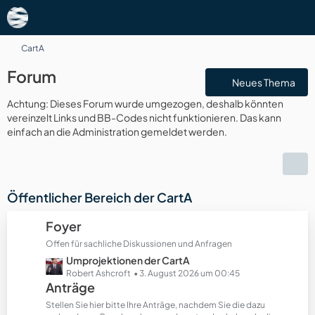
CartA
Forum
Neues Thema
Achtung: Dieses Forum wurde umgezogen, deshalb könnten
vereinzelt Links und BB-Codes nicht funktionieren. Das kann
einfach an die Administration gemeldet werden.
Öffentlicher Bereich der CartA
Foyer
Offen für sachliche Diskussionen und Anfragen
L
Umprojektionen der CartA
e
Robert Ashcroft
3. August 2026 um 00:45
Anträge
t
z
Stellen Sie hier bitte Ihre Anträge, nachdem Sie die dazu