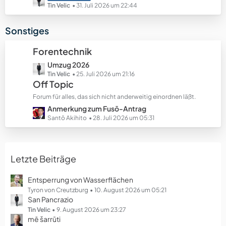
e
e
e
Tin Velic
31. Juli 2026 um 22:44
B
t
e
z
Sonstiges
i
t
t
e
Forentechnik
r
B
ä
L
Umzug 2026
e
g
e
Tin Velic
25. Juli 2026 um 21:16
i
Off Topic
e
t
t
z
r
Forum für alles, das sich nicht anderweitig einordnen läßt.
t
ä
L
Anmerkung zum Fusō-Antrag
e
g
e
Santō Akihito
28. Juli 2026 um 05:31
B
e
t
e
z
i
t
t
Letzte Beiträge
e
r
B
ä
e
Entsperrung von Wasserflächen
g
i
Tyron von Creutzburg
10. August 2026 um 05:21
e
San Pancrazio
t
r
Tin Velic
9. August 2026 um 23:27
mē šarrūti
ä