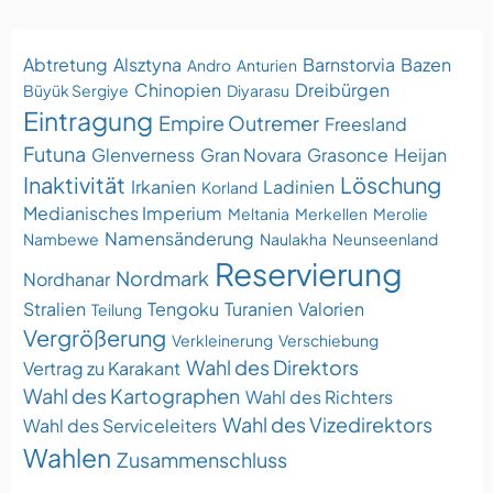
Abtretung
Alsztyna
Barnstorvia
Bazen
Andro
Anturien
Chinopien
Dreibürgen
Büyük Sergiye
Diyarasu
Eintragung
Empire Outremer
Freesland
Futuna
Glenverness
Gran Novara
Grasonce
Heijan
Inaktivität
Löschung
Irkanien
Ladinien
Korland
Medianisches Imperium
Meltania
Merkellen
Merolie
Namensänderung
Nambewe
Naulakha
Neunseenland
Reservierung
Nordmark
Nordhanar
Stralien
Tengoku
Turanien
Valorien
Teilung
Vergrößerung
Verkleinerung
Verschiebung
Wahl des Direktors
Vertrag zu Karakant
Wahl des Kartographen
Wahl des Richters
Wahl des Vizedirektors
Wahl des Serviceleiters
Wahlen
Zusammenschluss