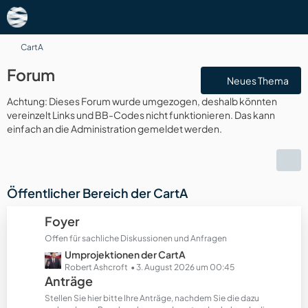
CartA
Forum
Neues Thema
Achtung: Dieses Forum wurde umgezogen, deshalb könnten
vereinzelt Links und BB-Codes nicht funktionieren. Das kann
einfach an die Administration gemeldet werden.
Öffentlicher Bereich der CartA
Foyer
Offen für sachliche Diskussionen und Anfragen
L
Umprojektionen der CartA
e
Robert Ashcroft
3. August 2026 um 00:45
Anträge
t
z
Stellen Sie hier bitte Ihre Anträge, nachdem Sie die dazu