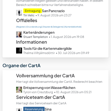
t
vorhandenen Regeln gelesen und verstanden haben. In diesem
Bereich schreiben bitte nur Verfahrensbeteiligte.
e
B
L
San Pancrazio
Eintragung
e
e
Tin Velic
9. August 2026 um 23:27
Offizielles
i
t
t
z
[Register]
[Grundordnung]
[Staaten & Delegierte]
[Kartenbibliothek]
r
t
L
Kartenänderungen
ä
e
e
Stuart Templeton
1. August 2026 um 19:08
g
B
Informationen
t
e
e
z
L
Tools für die Kartenmalergilde
i
t
e
Thelma Vilhjálmsdóttir
30. Juli 2026 um 09:49
t
e
t
r
B
z
Organe der CartA
ä
e
t
g
i
e
Vollversammlung der CartA
e
t
B
r
Hier tagt die Vollversammlung der CartA. Rederecht beachten
e
ä
L
Entsperrung von Wasserflächen
i
g
e
Tyron von Creutzburg
10. August 2026 um 05:21
t
Serviceteam der CartA
e
t
r
z
ä
Hier tagt das Serviceteam der CartA
t
g
L
Sina
Reservierung