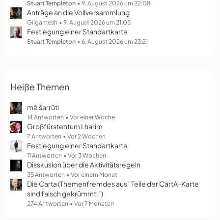
g
Stuart Templeton
9. August 2026 um 22:08
Anträge an die Vollversammlung
e
Gilgamesh
9. August 2026 um 21:05
Festlegung einer Standartkarte
Stuart Templeton
6. August 2026 um 23:21
Heiße Themen
mē šarrūti
14 Antworten
Vor einer Woche
Großfürstentum Lharim
7 Antworten
Vor 2 Wochen
Festlegung einer Standartkarte
11 Antworten
Vor 3 Wochen
Disskusion über die Aktivitätsregeln
35 Antworten
Vor einem Monat
Die Carta (Themenfremdes aus "Teile der CartA-Karte
sind falsch gekrümmt.")
274 Antworten
Vor 7 Monaten