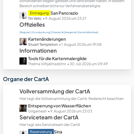
t
vorhandenen Regeln gelesen und verstanden haben. In diesem
Bereich schreiben bitte nur Verfahrensbeteiligte.
e
B
L
San Pancrazio
Eintragung
e
e
Tin Velic
9. August 2026 um 23:27
Offizielles
i
t
t
z
[Register]
[Grundordnung]
[Staaten & Delegierte]
[Kartenbibliothek]
r
t
L
Kartenänderungen
ä
e
e
Stuart Templeton
1. August 2026 um 19:08
g
B
Informationen
t
e
e
z
L
Tools für die Kartenmalergilde
i
t
e
Thelma Vilhjálmsdóttir
30. Juli 2026 um 09:49
t
e
t
r
B
z
Organe der CartA
ä
e
t
g
i
e
Vollversammlung der CartA
e
t
B
r
Hier tagt die Vollversammlung der CartA. Rederecht beachten
e
ä
L
Entsperrung von Wasserflächen
i
g
e
Gilgamesh
9. August 2026 um 23:03
t
Serviceteam der CartA
e
t
r
z
ä
Hier tagt das Serviceteam der CartA
t
g
L
Sina
Reservierung