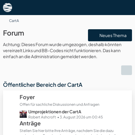
CartA
Forum
Neues Thema
Achtung: Dieses Forum wurde umgezogen, deshalb könnten
vereinzelt Links und BB-Codes nicht funktionieren. Das kann
einfach an die Administration gemeldet werden.
Öffentlicher Bereich der CartA
Foyer
Offen für sachliche Diskussionen und Anfragen
L
Umprojektionen der CartA
e
Robert Ashcroft
3. August 2026 um 00:45
Anträge
t
z
Stellen Sie hier bitte Ihre Anträge, nachdem Sie die dazu