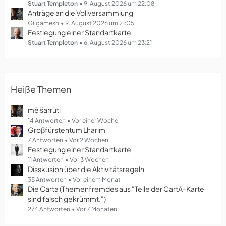
g
Stuart Templeton
9. August 2026 um 22:08
Anträge an die Vollversammlung
e
Gilgamesh
9. August 2026 um 21:05
Festlegung einer Standartkarte
Stuart Templeton
6. August 2026 um 23:21
Heiße Themen
mē šarrūti
14 Antworten
Vor einer Woche
Großfürstentum Lharim
7 Antworten
Vor 2 Wochen
Festlegung einer Standartkarte
11 Antworten
Vor 3 Wochen
Disskusion über die Aktivitätsregeln
35 Antworten
Vor einem Monat
Die Carta (Themenfremdes aus "Teile der CartA-Karte
sind falsch gekrümmt.")
274 Antworten
Vor 7 Monaten