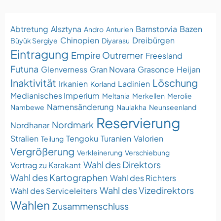
Abtretung
Alsztyna
Barnstorvia
Bazen
Andro
Anturien
Chinopien
Dreibürgen
Büyük Sergiye
Diyarasu
Eintragung
Empire Outremer
Freesland
Futuna
Glenverness
Gran Novara
Grasonce
Heijan
Inaktivität
Löschung
Irkanien
Ladinien
Korland
Medianisches Imperium
Meltania
Merkellen
Merolie
Namensänderung
Nambewe
Naulakha
Neunseenland
Reservierung
Nordmark
Nordhanar
Stralien
Tengoku
Turanien
Valorien
Teilung
Vergrößerung
Verkleinerung
Verschiebung
Wahl des Direktors
Vertrag zu Karakant
Wahl des Kartographen
Wahl des Richters
Wahl des Vizedirektors
Wahl des Serviceleiters
Wahlen
Zusammenschluss