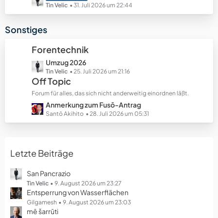
e
e
e
Tin Velic
31. Juli 2026 um 22:44
B
t
e
z
Sonstiges
i
t
t
e
Forentechnik
r
B
ä
L
Umzug 2026
e
g
e
Tin Velic
25. Juli 2026 um 21:16
i
Off Topic
e
t
t
z
r
Forum für alles, das sich nicht anderweitig einordnen läßt.
t
ä
L
Anmerkung zum Fusō-Antrag
e
g
e
Santō Akihito
28. Juli 2026 um 05:31
B
e
t
e
z
i
t
t
Letzte Beiträge
e
r
B
ä
e
San Pancrazio
g
i
Tin Velic
9. August 2026 um 23:27
e
Entsperrung von Wasserflächen
t
r
Gilgamesh
9. August 2026 um 23:03
mē šarrūti
ä