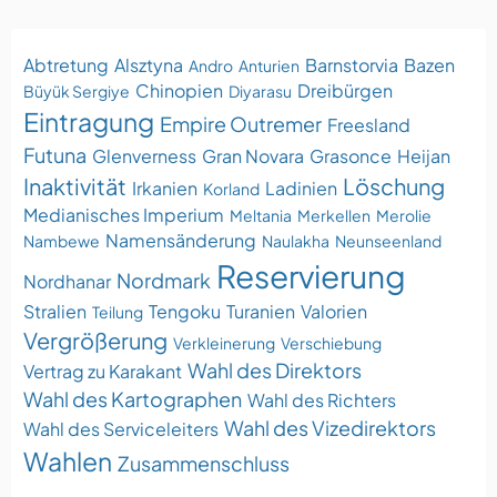
Abtretung
Alsztyna
Barnstorvia
Bazen
Andro
Anturien
Chinopien
Dreibürgen
Büyük Sergiye
Diyarasu
Eintragung
Empire Outremer
Freesland
Futuna
Glenverness
Gran Novara
Grasonce
Heijan
Inaktivität
Löschung
Irkanien
Ladinien
Korland
Medianisches Imperium
Meltania
Merkellen
Merolie
Namensänderung
Nambewe
Naulakha
Neunseenland
Reservierung
Nordmark
Nordhanar
Stralien
Tengoku
Turanien
Valorien
Teilung
Vergrößerung
Verkleinerung
Verschiebung
Wahl des Direktors
Vertrag zu Karakant
Wahl des Kartographen
Wahl des Richters
Wahl des Vizedirektors
Wahl des Serviceleiters
Wahlen
Zusammenschluss