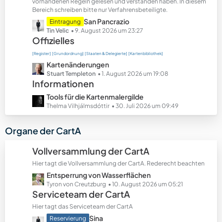
t
vorhandenen Regeln gelesen und verstanden haben. In diesem
Bereich schreiben bitte nur Verfahrensbeteiligte.
e
B
L
San Pancrazio
Eintragung
e
e
Tin Velic
9. August 2026 um 23:27
Offizielles
i
t
t
z
[Register]
[Grundordnung]
[Staaten & Delegierte]
[Kartenbibliothek]
r
t
L
Kartenänderungen
ä
e
e
Stuart Templeton
1. August 2026 um 19:08
g
B
Informationen
t
e
e
z
L
Tools für die Kartenmalergilde
i
t
e
Thelma Vilhjálmsdóttir
30. Juli 2026 um 09:49
t
e
t
r
B
z
Organe der CartA
ä
e
t
g
i
e
Vollversammlung der CartA
e
t
B
r
Hier tagt die Vollversammlung der CartA. Rederecht beachten
e
ä
L
Entsperrung von Wasserflächen
i
g
e
Tyron von Creutzburg
10. August 2026 um 05:21
t
Serviceteam der CartA
e
t
r
z
ä
Hier tagt das Serviceteam der CartA
t
g
L
Sina
Reservierung