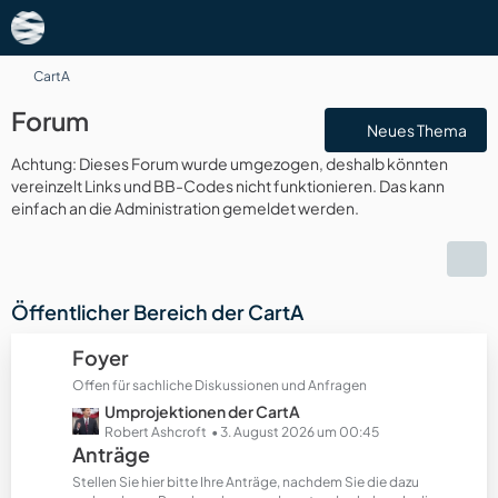
CartA
Forum
Neues Thema
Achtung: Dieses Forum wurde umgezogen, deshalb könnten
vereinzelt Links und BB-Codes nicht funktionieren. Das kann
einfach an die Administration gemeldet werden.
Öffentlicher Bereich der CartA
Foyer
Offen für sachliche Diskussionen und Anfragen
L
Umprojektionen der CartA
e
Robert Ashcroft
3. August 2026 um 00:45
Anträge
t
z
Stellen Sie hier bitte Ihre Anträge, nachdem Sie die dazu