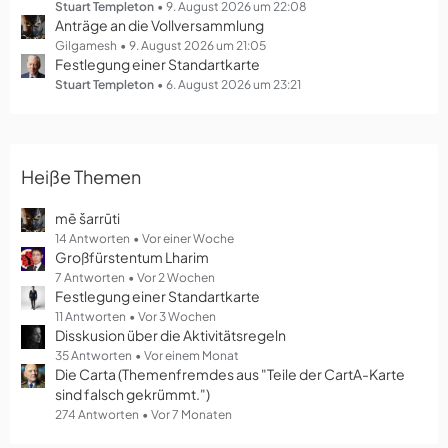
g
Stuart Templeton
9. August 2026 um 22:08
Anträge an die Vollversammlung
e
Gilgamesh
9. August 2026 um 21:05
Festlegung einer Standartkarte
Stuart Templeton
6. August 2026 um 23:21
Heiße Themen
mē šarrūti
14 Antworten
Vor einer Woche
Großfürstentum Lharim
7 Antworten
Vor 2 Wochen
Festlegung einer Standartkarte
11 Antworten
Vor 3 Wochen
Disskusion über die Aktivitätsregeln
35 Antworten
Vor einem Monat
Die Carta (Themenfremdes aus "Teile der CartA-Karte
sind falsch gekrümmt.")
274 Antworten
Vor 7 Monaten