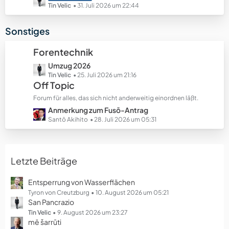
e
e
e
Tin Velic
31. Juli 2026 um 22:44
B
t
e
z
Sonstiges
i
t
t
e
Forentechnik
r
B
ä
L
Umzug 2026
e
g
e
Tin Velic
25. Juli 2026 um 21:16
i
Off Topic
e
t
t
z
r
Forum für alles, das sich nicht anderweitig einordnen läßt.
t
ä
L
Anmerkung zum Fusō-Antrag
e
g
e
Santō Akihito
28. Juli 2026 um 05:31
B
e
t
e
z
i
t
t
Letzte Beiträge
e
r
B
ä
e
Entsperrung von Wasserflächen
g
i
Tyron von Creutzburg
10. August 2026 um 05:21
e
San Pancrazio
t
r
Tin Velic
9. August 2026 um 23:27
mē šarrūti
ä