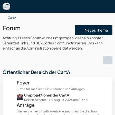
CartA
Forum
Neues Thema
Achtung: Dieses Forum wurde umgezogen, deshalb könnten
vereinzelt Links und BB-Codes nicht funktionieren. Das kann
einfach an die Administration gemeldet werden.
Öffentlicher Bereich der CartA
Foyer
Offen für sachliche Diskussionen und Anfragen
L
Umprojektionen der CartA
e
Robert Ashcroft
3. August 2026 um 00:45
Anträge
t
z
Stellen Sie hier bitte Ihre Anträge, nachdem Sie die dazu