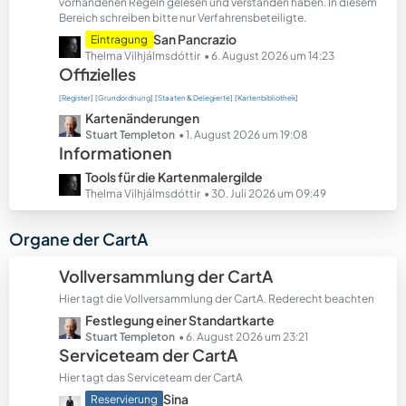
t
vorhandenen Regeln gelesen und verstanden haben. In diesem
Bereich schreiben bitte nur Verfahrensbeteiligte.
e
B
L
San Pancrazio
Eintragung
e
e
Thelma Vilhjálmsdóttir
6. August 2026 um 14:23
Offizielles
i
t
t
z
[Register]
[Grundordnung]
[Staaten & Delegierte]
[Kartenbibliothek]
r
t
L
Kartenänderungen
ä
e
e
Stuart Templeton
1. August 2026 um 19:08
g
B
Informationen
t
e
e
z
L
Tools für die Kartenmalergilde
i
t
e
Thelma Vilhjálmsdóttir
30. Juli 2026 um 09:49
t
e
t
r
B
z
Organe der CartA
ä
e
t
g
i
e
Vollversammlung der CartA
e
t
B
r
Hier tagt die Vollversammlung der CartA. Rederecht beachten
e
ä
L
Festlegung einer Standartkarte
i
g
e
Stuart Templeton
6. August 2026 um 23:21
t
Serviceteam der CartA
e
t
r
z
ä
Hier tagt das Serviceteam der CartA
t
g
L
Sina
Reservierung