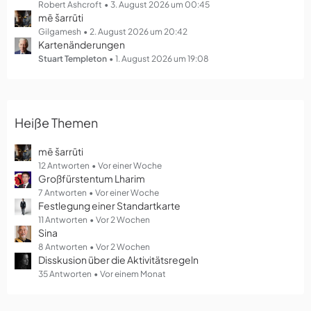
g
Robert Ashcroft
3. August 2026 um 00:45
mē šarrūti
e
Gilgamesh
2. August 2026 um 20:42
Kartenänderungen
Stuart Templeton
1. August 2026 um 19:08
Heiße Themen
mē šarrūti
12 Antworten
Vor einer Woche
Großfürstentum Lharim
7 Antworten
Vor einer Woche
Festlegung einer Standartkarte
11 Antworten
Vor 2 Wochen
Sina
8 Antworten
Vor 2 Wochen
Disskusion über die Aktivitätsregeln
35 Antworten
Vor einem Monat