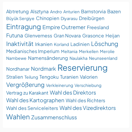
Abtretung
Alsztyna
Barnstorvia
Bazen
Andro
Anturien
Chinopien
Dreibürgen
Büyük Sergiye
Diyarasu
Eintragung
Empire Outremer
Freesland
Futuna
Glenverness
Gran Novara
Grasonce
Heijan
Inaktivität
Löschung
Irkanien
Ladinien
Korland
Medianisches Imperium
Meltania
Merkellen
Merolie
Namensänderung
Nambewe
Naulakha
Neunseenland
Reservierung
Nordmark
Nordhanar
Stralien
Tengoku
Turanien
Valorien
Teilung
Vergrößerung
Verkleinerung
Verschiebung
Wahl des Direktors
Vertrag zu Karakant
Wahl des Kartographen
Wahl des Richters
Wahl des Vizedirektors
Wahl des Serviceleiters
Wahlen
Zusammenschluss