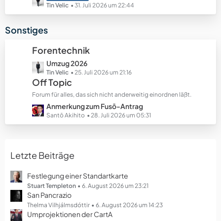
e
e
e
Tin Velic
31. Juli 2026 um 22:44
B
t
e
z
Sonstiges
i
t
t
e
Forentechnik
r
B
ä
L
Umzug 2026
e
g
e
Tin Velic
25. Juli 2026 um 21:16
i
Off Topic
e
t
t
z
r
Forum für alles, das sich nicht anderweitig einordnen läßt.
t
ä
L
Anmerkung zum Fusō-Antrag
e
g
e
Santō Akihito
28. Juli 2026 um 05:31
B
e
t
e
z
i
t
t
Letzte Beiträge
e
r
B
ä
e
Festlegung einer Standartkarte
g
i
Stuart Templeton
6. August 2026 um 23:21
e
San Pancrazio
t
r
Thelma Vilhjálmsdóttir
6. August 2026 um 14:23
Umprojektionen der CartA
ä