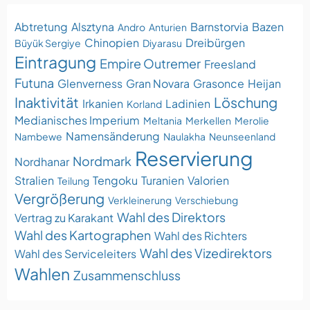
Abtretung
Alsztyna
Barnstorvia
Bazen
Andro
Anturien
Chinopien
Dreibürgen
Büyük Sergiye
Diyarasu
Eintragung
Empire Outremer
Freesland
Futuna
Glenverness
Gran Novara
Grasonce
Heijan
Inaktivität
Löschung
Irkanien
Ladinien
Korland
Medianisches Imperium
Meltania
Merkellen
Merolie
Namensänderung
Nambewe
Naulakha
Neunseenland
Reservierung
Nordmark
Nordhanar
Stralien
Tengoku
Turanien
Valorien
Teilung
Vergrößerung
Verkleinerung
Verschiebung
Wahl des Direktors
Vertrag zu Karakant
Wahl des Kartographen
Wahl des Richters
Wahl des Vizedirektors
Wahl des Serviceleiters
Wahlen
Zusammenschluss