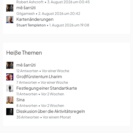
g
Robert Ashcroft
3. August 2026 um 00:45
mē šarrūti
e
Gilgamesh
2. August 2026 um 20:42
Kartenänderungen
Stuart Templeton
1. August 2026 um 19:08
Heiße Themen
mē šarrūti
12 Antworten
Vor einer Woche
Großfürstentum Lharim
7 Antworten
Vor einer Woche
Festlegung einer Standartkarte
11 Antworten
Vor 2 Wochen
Sina
8 Antworten
Vor 2 Wochen
Disskusion über die Aktivitätsregeln
35 Antworten
Vor einem Monat