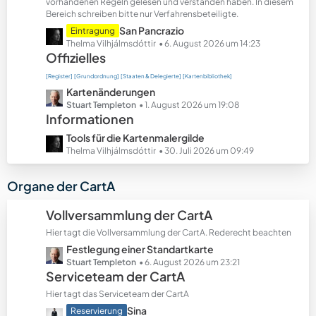
t
vorhandenen Regeln gelesen und verstanden haben. In diesem
Bereich schreiben bitte nur Verfahrensbeteiligte.
e
B
L
San Pancrazio
Eintragung
e
e
Thelma Vilhjálmsdóttir
6. August 2026 um 14:23
Offizielles
i
t
t
z
[Register]
[Grundordnung]
[Staaten & Delegierte]
[Kartenbibliothek]
r
t
L
Kartenänderungen
ä
e
e
Stuart Templeton
1. August 2026 um 19:08
g
B
Informationen
t
e
e
z
L
Tools für die Kartenmalergilde
i
t
e
Thelma Vilhjálmsdóttir
30. Juli 2026 um 09:49
t
e
t
r
B
z
Organe der CartA
ä
e
t
g
i
e
Vollversammlung der CartA
e
t
B
r
Hier tagt die Vollversammlung der CartA. Rederecht beachten
e
ä
L
Festlegung einer Standartkarte
i
g
e
Stuart Templeton
6. August 2026 um 23:21
t
Serviceteam der CartA
e
t
r
z
ä
Hier tagt das Serviceteam der CartA
t
g
L
Sina
Reservierung