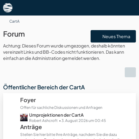
CartA
Forum
Neues Thema
Achtung: Dieses Forum wurde umgezogen, deshalb könnten
vereinzelt Links und BB-Codes nicht funktionieren. Das kann
einfach an die Administration gemeldet werden.
Öffentlicher Bereich der CartA
Foyer
Offen für sachliche Diskussionen und Anfragen
L
Umprojektionen der CartA
e
Robert Ashcroft
3. August 2026 um 00:45
Anträge
t
z
Stellen Sie hier bitte Ihre Anträge, nachdem Sie die dazu