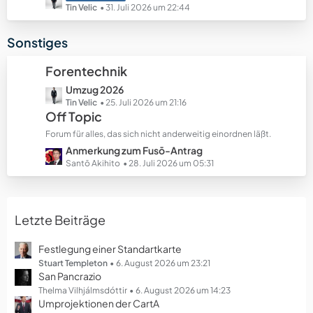
e
e
e
Tin Velic
31. Juli 2026 um 22:44
B
t
e
z
Sonstiges
i
t
t
e
Forentechnik
r
B
ä
L
Umzug 2026
e
g
e
Tin Velic
25. Juli 2026 um 21:16
i
Off Topic
e
t
t
z
r
Forum für alles, das sich nicht anderweitig einordnen läßt.
t
ä
L
Anmerkung zum Fusō-Antrag
e
g
e
Santō Akihito
28. Juli 2026 um 05:31
B
e
t
e
z
i
t
t
Letzte Beiträge
e
r
B
ä
e
Festlegung einer Standartkarte
g
i
Stuart Templeton
6. August 2026 um 23:21
e
San Pancrazio
t
r
Thelma Vilhjálmsdóttir
6. August 2026 um 14:23
Umprojektionen der CartA
ä